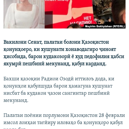
Вакилони Сенат, палатаи болоии Қазоқистон
қонунҳоеро, ки хушунати хонаводагиро ҷиноят
ҳисобида, барои кудакозорӣ ё худ педофилия ҳабси
якумрӣ пешбинӣ мекунанд, қабул карданд.
Бахши қазоқии Радиои Озодӣ иттилоъ дода, ки
қонунҳои қабулшуда барои ҳамагуна хушунат
нисбат ба кудакон ҷазои сангинтар пешбинӣ
мекунанд.
Палатаи поёнии порлумони Қазоқистон 28 феврали
имсол лоиҳаи тағйиру иловаҳо ба қонунҳоро қабул