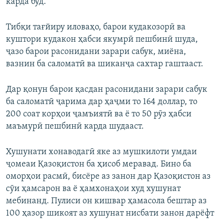
карда буд.
Тибқи тағйиру иловаҳо, барои кудакозорӣ ва
куштори кудакон ҳабси якумрӣ пешбинӣ шуда,
ҷазо барои расонидани зарари сабук, миёна,
вазнин ба саломатӣ ва шиканҷа сахтар гаштааст.
Дар қонун барои қасдан расонидани зарари сабук
ба саломатӣ ҷарима дар ҳаҷми то 164 доллар, то
200 соат корҳои ҷамъиятӣ ва ё то 50 рӯз ҳабси
маъмурӣ пешбинӣ карда шудааст.
Хушунати хонаводагӣ яке аз мушкилоти умдаи
ҷомеаи Қазоқистон ба ҳисоб меравад. Бино ба
оморҳои расмӣ, бисёре аз занон дар Қазоқистон аз
сӯи ҳамсарон ва ё ҳамхонаҳои худ хушунат
мебинанд. Пулиси он кишвар ҳамасола бештар аз
100 ҳазор шикоят аз хушунат нисбати занон дарёфт