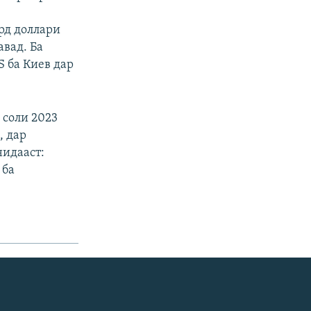
рд доллари
вад. Ба
 ба Киев дар
 соли 2023
, дар
нидааст:
 ба