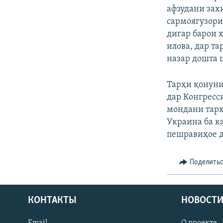
афзудани зах
сармоягузори
дигар барои 
илова, дар т
назар дошта 
Тарҳи қонуни
дар Конгресс
мондани тарҳи
Украина ба ка
пешравиҳое д
Поделить
КОНТАКТЫ
НОВОСТИ