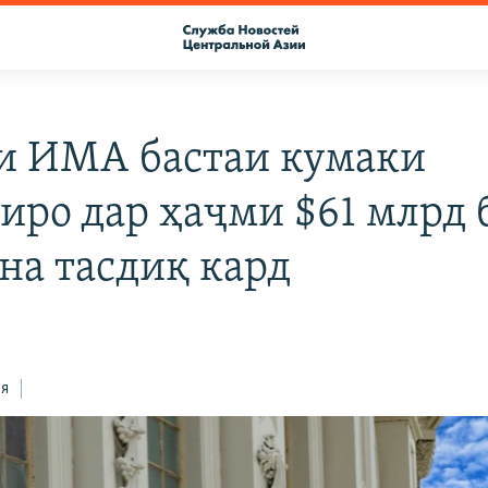
и ИМА бастаи кумаки
иро дар ҳаҷми $61 млрд 
на тасдиқ кард
ся