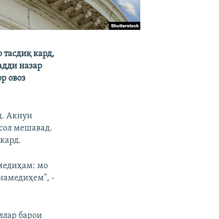
 тасдиқ кард,
адди назар
ор овоз
д. Акнун
сол мешавад.
кард.
медиҳам: мо
намедиҳем", -
ллар барои