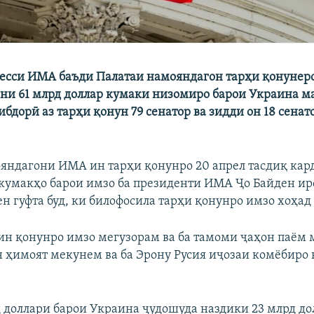
есси ИМА баъди Палатаи намояндагон тарҳи қонунеро
ани 61 млрд доллар кумаки низомиро барои Украина м
ибдорӣ аз тарҳи қонун 79 сенатор ва зидди он 18 сенат
яндагони ИМА ин тарҳи қонунро 20 апрел тасдиқ кар
 кумакҳо барои имзо ба президенти ИМА Ҷо Байден ир
н гуфта буд, ки билофосила тарҳи қонунро имзо хоҳад 
ин қонунро имзо мегузорам ва ба тамоми ҷаҳон паём 
н ҳимоят мекунем ва ба Эрону Русия иҷозаи комёбиро 
д доллари барои Украина ҷудошуда наздики 23 млрд до