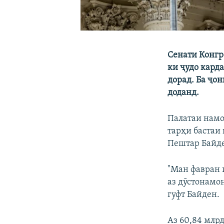
Сенати Конгр
ки ҷудо кард
дорад. Ба ҷон
доданд.
Палатаи намо
тарҳи бастаи
Пештар Байде
"Ман фавран 
аз дӯстонамо
гуфт Байден.
Аз 60,84 млр