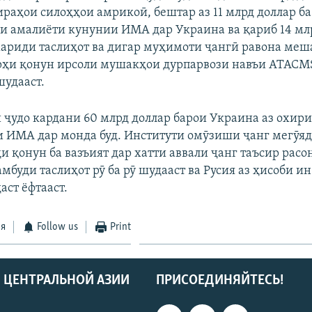
ираҳои силоҳҳои амрикоӣ, бештар аз 11 млрд доллар ба
и амалиёти кунунии ИМА дар Украина ва қариб 14 мл
хариди таслиҳот ва дигар муҳимоти ҷангӣ равона меша
арҳи қонун ирсоли мушакҳои дурпарвози навъи ATACMS
шудааст.
 ҷудо кардани 60 млрд доллар барои Украина аз охири
и ИМА дар монда буд. Институти омӯзиши ҷанг мегӯяд
 қонун ба вазъият дар хатти аввали ҷанг таъсир расо
мбуди таслиҳот рӯ ба рӯ шудааст ва Русия аз ҳисоби ин
аст ёфтааст.
ся
Follow us
Print
 ЦЕНТРАЛЬНОЙ АЗИИ
ПРИСОЕДИНЯЙТЕСЬ!