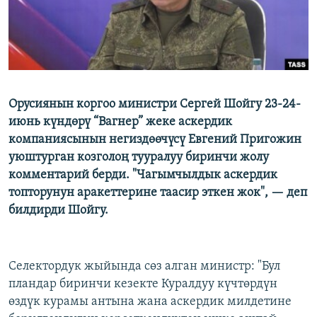
Орусиянын коргоо министри Сергей Шойгу 23-24-
июнь күндөрү “Вагнер” жеке аскердик
компаниясынын негиздөөчүсү Евгений Пригожин
уюштурган козголоң тууралуу биринчи жолу
комментарий берди. "Чагымчылдык аскердик
топторунун аракеттерине таасир эткен жок", — деп
билдирди Шойгу.
Селектордук жыйында сөз алган министр: "Бул
пландар биринчи кезекте Куралдуу күчтөрдүн
өздүк курамы антына жана аскердик милдетине