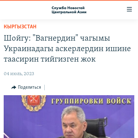
Ссылки
доступа
Вернуться
КЫРГЫЗСТАН
к
О ПРОЕКТЕ
Шойгу: "Вагнердин" чагымы
основному
ПОДПИСКА
содержанию
Украинадагы аскерлердин ишине
КОНТАКТЫ
Вернутся
таасирин тийгизген жок
к
RFE/RL ДИРЕКТ
главной
04 июль, 2023
НАСТОЯЩЕЕ ВРЕМЯ
навигации
Вернутся
Поделиться
МИГРАНТ МЕДИА
к
поиску