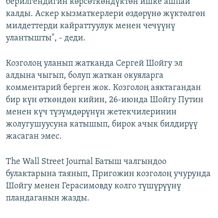
берилгендигин көрсөткөндүктөн ишке ашпай
калды. Аскер кызматкерлери өздөрүнө жүктөлгөн
милдеттерди кайраттуулук менен чечүүнү
улантышты", - деди.
Козголоң уланып жатканда Сергей Шойгу эл
алдына чыгып, болуп жаткан окуяларга
комментарий берген жок. Козголоң аяктагандан
бир күн өткөндөн кийин, 26-июнда Шойгу Путин
менен күч түзүмдөрүнүн жетекчилеринин
жолугушуусуна катышып, бирок ачык билдирүү
жасаган эмес.
The Wall Street Journal Батыш чалгындоо
булактарына таянып, Пригожин козголоң учурунда
Шойгу менен Герасимовду колго түшүрүүнү
пландаганын жазды.