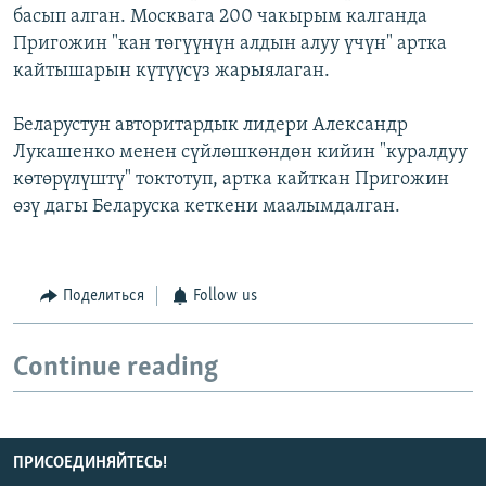
басып алган. Москвага 200 чакырым калганда
Пригожин "кан төгүүнүн алдын алуу үчүн" артка
кайтышарын күтүүсүз жарыялаган.
Беларустун авторитардык лидери Александр
Лукашенко менен сүйлөшкөндөн кийин "куралдуу
көтөрүлүштү" токтотуп, артка кайткан Пригожин
өзү дагы Беларуска кеткени маалымдалган.
Поделиться
Follow us
Continue reading
ПРИСОЕДИНЯЙТЕСЬ!