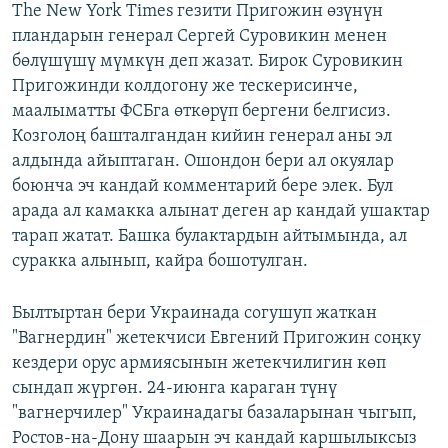
The New York Times гезити Пригожин өзүнүн
пландарын генерал Сергей Суровикин менен
бөлүшүшү мүмкүн деп жазат. Бирок Суровикин
Пригожинди колдогону же тескерисинче,
маалыматты ФСБга өткөрүп бергени белгисиз.
Козголоң башталгандан кийин генерал аны эл
алдында айыптаган. Ошондон бери ал окуялар
боюнча эч кандай комментарий бере элек. Бул
арада ал камакка алынат деген ар кандай ушактар
тарап жатат. Башка булактардын айтымында, ал
суракка алынып, кайра бошотулган.
Былтыртан бери Украинада согушуп жаткан
"Вагнердин" жетекчиси Евгений Пригожин соңку
кездери орус армиясынын жетекчилигин көп
сындап жүргөн. 24-июнга караган түнү
"вагнерчилер" Украинадагы базаларынан чыгып,
Ростов-на-Дону шаарын эч кандай каршылыксыз