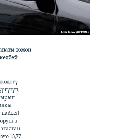
апаты төмөн
 келбей
лкөдөгү
ргүзүп,
штырып
алкы
 пайыз)
-орунга
 аталган
чо 13,77