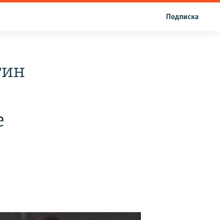
Подписка
тин
е