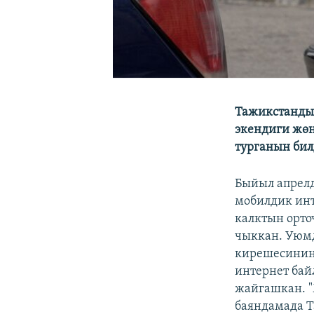
Тажикстанды
экендиги жөн
турганын бил
Быйыл апрелд
мобилдик инт
калктын орто
чыккан. Уюм
кирешесинин 
интернет бай
жайгашкан. "
баяндамада Т