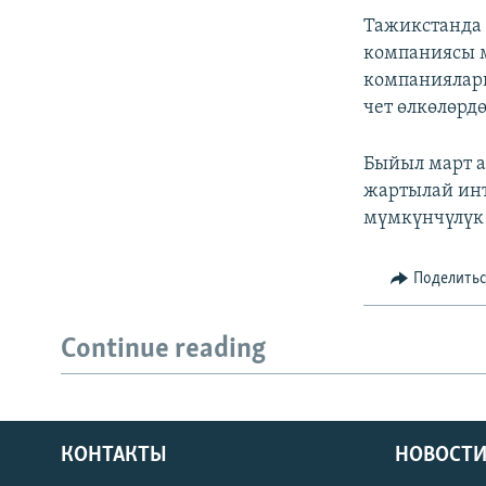
Тажикстанда 
компаниясы м
компанияларг
чет өлкөлөрд
Быйыл март а
жартылай инт
мүмкүнчүлүк 
Поделить
Continue reading
КОНТАКТЫ
НОВОСТИ