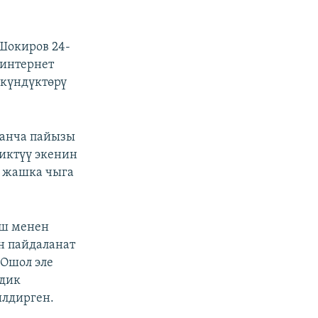
Шокиров 24-
 интернет
мкүндүктөрү
канча пайызы
иктүү экенин
ш жашка чыга
ыш менен
н пайдаланат
 Ошол эле
лдик
илдирген.