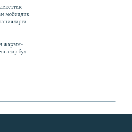
лекеттик
ен мобилдик
панияларга
ан жарым-
а алар бул