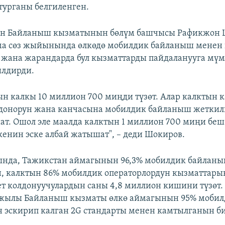
 турганы белгиленген.
н Байланыш кызматынын бөлүм башчысы Рафикжон 
ма сөз жыйынында өлкөдө мобилдик байланыш менен
 жана жарандарда бул кызматтарды пайдаланууга мү
илдирди.
н калкы 10 миллион 700 миңди түзөт. Алар калктын 
лдонорун жана канчасына мобилдик байланыш жеткил
т. Ошол эле маалда калктын 1 миллион 700 миңи бе
экенин эске албай жатышат", – деди Шокиров.
нда, Тажикстан аймагынын 96,3% мобилдик байлан
, калктын 86% мобилдик операторлордун кызматтары
т колдонуучулардын саны 4,8 миллион кишини түзөт.
-жылы Байланыш кызматы өлкө аймагынын 95% моби
эскирип калган 2G стандарты менен камтылганын б