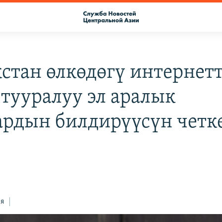
стан өлкөдөгү интернет
 тууралуу эл аралык
рдын билдирүүсүн четк
ся