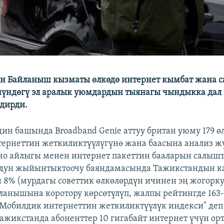
н Байланыш кызматы өлкөдө интернет кымбат жана с
үндөгү эл аралык уюмдардын тыянагы чындыкка дал
дирди.
ин башында Broadband Genie аттуу британ уюму 179 ө
ернеттин жеткиликтүүлүгүнө жана баасына анализ жү
чо айлыгы менен интернет пакеттин бааларын салы
дун жыйынтыктоочу баяндамасында Тажикстандын к
8% (мурдагы советтик өлкөлөрдүн ичинен эң жогорку
ланышына коротору көрсөтүлүп, жалпы рейтингде 163
Мобилдик интернеттин жеткиликтүүлүк индекси" деп
ажикстанда абоненттер 10 гигабайт интернет үчүн орто