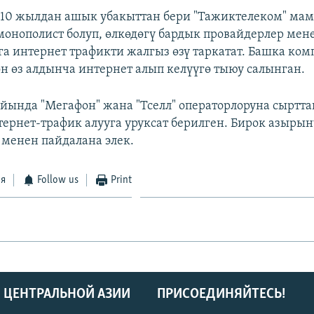
10 жылдан ашык убакыттан бери "Тажиктелеком" мам
онополист болуп, өлкөдөгү бардык провайдерлер мен
а интернет трафикти жалгыз өзү таркатат. Башка ком
өн өз алдынча интернет алып келүүгө тыюу салынган.
йында "Мегафон" жана "Тселл" операторлоруна сыртт
ернет-трафик алууга уруксат берилген. Бирок азырынч
менен пайдалана элек.
ся
Follow us
Print
 ЦЕНТРАЛЬНОЙ АЗИИ
ПРИСОЕДИНЯЙТЕСЬ!