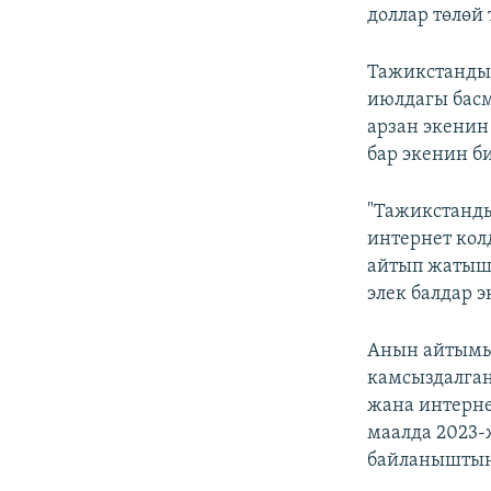
доллар төлөй
Тажикстанды
июлдагы бас
арзан экенин
бар экенин б
"Тажикстанды
интернет ко
айтып жатыша
элек балдар 
Анын айтымы
камсыздалган
жана интерне
маалда 2023
байланыштын 