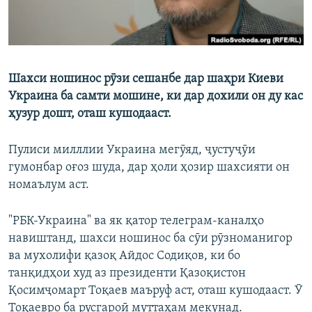
Шахси ношинос рӯзи сешанбе дар шаҳри Киеви
Украина ба самти мошине, ки дар дохили он ду кас
ҳузур дошт, оташ кушодааст.
Пулиси милллии Украина мегӯяд, ҷустуҷӯи
гумонбар оғоз шуда, дар ҳоли ҳозир шахсияти он
номаълум аст.
"РБК-Украина" ва як қатор телеграм-каналҳо
навиштанд, шахси ношинос ба сӯи рӯзноманигор
ва мухолифи қазоқ Айдос Содиқов, ки бо
танқидҳои худ аз президенти Қазоқистон
Қосимҷомарт Тоқаев маъруф аст, оташ кушодааст. Ӯ
Тоқаевро ба русгароӣ муттаҳам мекунад.