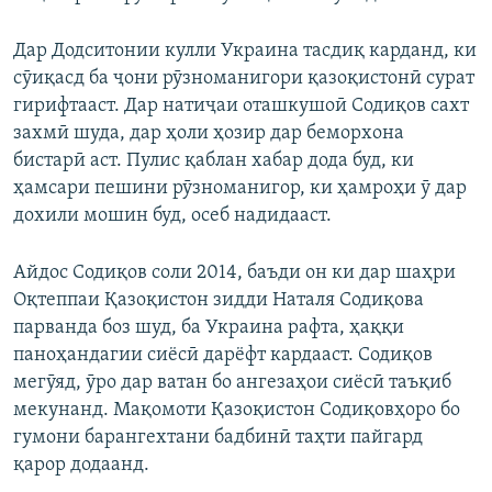
Дар Додситонии кулли Украина тасдиқ карданд, ки
сӯиқасд ба ҷони рӯзноманигори қазоқистонӣ сурат
гирифтааст. Дар натиҷаи оташкушоӣ Содиқов сахт
захмӣ шуда, дар ҳоли ҳозир дар беморхона
бистарӣ аст. Пулис қаблан хабар дода буд, ки
ҳамсари пешини рӯзноманигор, ки ҳамроҳи ӯ дар
дохили мошин буд, осеб надидааст.
Айдос Содиқов соли 2014, баъди он ки дар шаҳри
Оқтеппаи Қазоқистон зидди Наталя Содиқова
парванда боз шуд, ба Украина рафта, ҳаққи
паноҳандагии сиёсӣ дарёфт кардааст. Содиқов
мегӯяд, ӯро дар ватан бо ангезаҳои сиёсӣ таъқиб
мекунанд. Мақомоти Қазоқистон Содиқовҳоро бо
гумони барангехтани бадбинӣ таҳти пайгард
қарор додаанд.