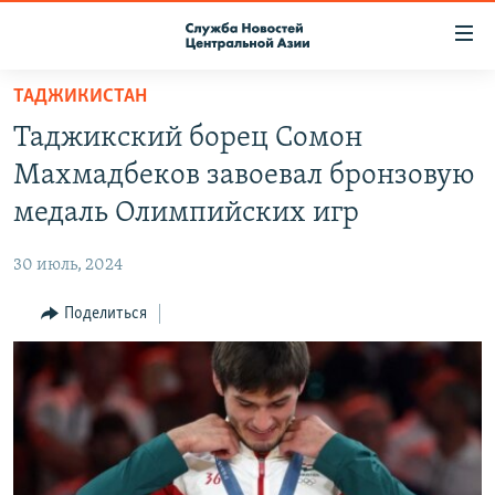
Ссылки
доступа
Вернуться
ТАДЖИКИСТАН
к
О ПРОЕКТЕ
Таджикский борец Сомон
основному
ПОДПИСКА
содержанию
Махмадбеков завоевал бронзовую
КОНТАКТЫ
Вернутся
медаль Олимпийских игр
к
RFE/RL ДИРЕКТ
главной
30 июль, 2024
НАСТОЯЩЕЕ ВРЕМЯ
навигации
Вернутся
Поделиться
МИГРАНТ МЕДИА
к
поиску