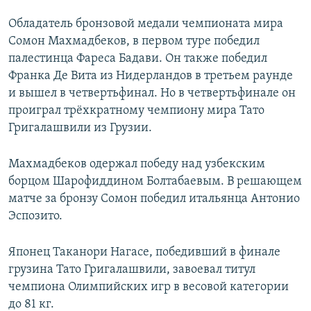
Обладатель бронзовой медали чемпионата мира
Сомон Махмадбеков, в первом туре победил
палестинца Фареса Бадави. Он также победил
Франка Де Вита из Нидерландов в третьем раунде
и вышел в четвертьфинал. Но в четвертьфинале он
проиграл трёхкратному чемпиону мира Тато
Григалашвили из Грузии.
Махмадбеков одержал победу над узбекским
борцом Шарофиддином Болтабаевым. В решающем
матче за бронзу Сомон победил итальянца Антонио
Эспозито.
Японец Таканори Нагасе, победивший в финале
грузина Тато Григалашвили, завоевал титул
чемпиона Олимпийских игр в весовой категории
до 81 кг.