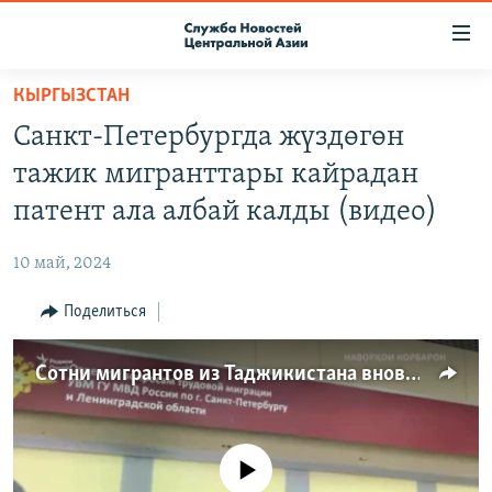
Ссылки
доступа
Вернуться
КЫРГЫЗСТАН
к
О ПРОЕКТЕ
Санкт-Петербургда жүздөгөн
основному
ПОДПИСКА
содержанию
тажик мигранттары кайрадан
КОНТАКТЫ
Вернутся
патент ала албай калды (видео)
к
RFE/RL ДИРЕКТ
главной
10 май, 2024
НАСТОЯЩЕЕ ВРЕМЯ
навигации
Вернутся
Поделиться
МИГРАНТ МЕДИА
к
поиску
Сотни мигрантов из Таджикистана вновь не смогли получить патенты в Санкт-Петербурге
No media source currently available