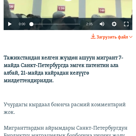
Auto
0:00
2:05
240p
Загрузить файл
360p
480p
Тажикстандан келген жүздөн ашуун мигрант 7-
Auto
240p
360p
480p
майда Санкт-Петербургда эмгек патентин ала
720p
албай, 21-майда кайрадан келүүгө
720p
милдеттендирилди.
Учурдагы кырдаал боюнча расмий комментарий
жок.
Мигранттардын айрымдары Санкт-Петербургдун
Бирдиктүү миграциялык борборуна үчүнчү жолу