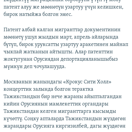
патент алуу же мөөнөтүн узартуу үчүн келишкен,
бирок натыйжа болгон эмес.
Патент албай калган мигранттар документинин
мөөнөтү ушул жылдын март, апрель айларында
бүтүп, бирок уруксатты узартуу аракетинен майнап
чыкпай жатканын айтышты. Алар патенттин
жоктугунан Орусиядан депортацияланышыбыз
мүмкүн деп чочулашууда.
Москванын жанындагы «Крокус Сити Холл»
концерттик залында болгон терактка
Тажикстандын бир нече жараны айыпталгандан
кийин Орусиянын мамлекеттик органдары
Тажикстандан келген мигранттарга кысымды
күчөттү. Соңку апталарда Тажикстандын жүздөгөн
жарандары Орусияга киргизилбей, дагы жүздөгөн