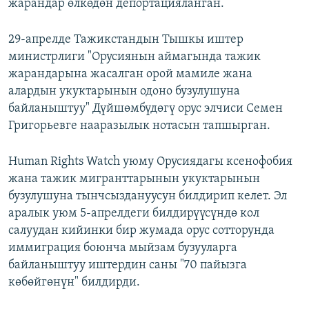
жарандар өлкөдөн депортацияланган.
29-апрелде Тажикстандын Тышкы иштер
министрлиги "Орусиянын аймагында тажик
жарандарына жасалган орой мамиле жана
алардын укуктарынын одоно бузулушуна
байланыштуу" Дүйшөмбүдөгү орус элчиси Семен
Григорьевге нааразылык нотасын тапшырган.
Human Rights Watch уюму Орусиядагы ксенофобия
жана тажик мигранттарынын укуктарынын
бузулушуна тынчсыздануусун билдирип келет. Эл
аралык уюм 5-апрелдеги билдирүүсүндө кол
салуудан кийинки бир жумада орус сотторунда
иммиграция боюнча мыйзам бузууларга
байланыштуу иштердин саны "70 пайызга
көбөйгөнүн" билдирди.