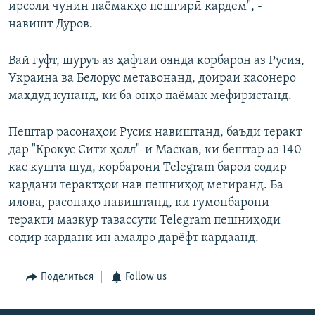
ирсоли чунин паёмакҳо пешгирӣ кардем", -
навишт Дуров.
Вай гуфт, шуруъ аз ҳафтаи оянда корбарон аз Русия,
Украина ва Белорус метавонанд, доираи касонеро
маҳдуд кунанд, ки ба онҳо паёмак мефиристанд.
Пештар расонаҳои Русия навиштанд, баъди теракт
дар "Крокус Сити ҳолл"-и Маскав, ки бештар аз 140
кас кушта шуд, корбарони Telegram барои содир
кардани терактҳои нав пешниҳод мегиранд. Ба
илова, расонаҳо навиштанд, ки гумонбарони
теракти мазкур тавассути Telegram пешниҳоди
содир кардани ин амалро дарёфт кардаанд.
Поделиться
Follow us