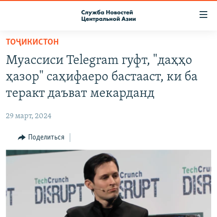
Ссылки
доступа
Вернуться
ТОҶИКИСТОН
к
О ПРОЕКТЕ
Муассиси Telegram гуфт, "даҳҳо
основному
ПОДПИСКА
содержанию
ҳазор" саҳифаеро бастааст, ки ба
КОНТАКТЫ
Вернутся
теракт даъват мекарданд
к
RFE/RL ДИРЕКТ
главной
29 март, 2024
НАСТОЯЩЕЕ ВРЕМЯ
навигации
Вернутся
Поделиться
МИГРАНТ МЕДИА
к
поиску