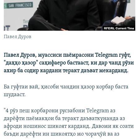
Павел Дуров
Павел Дуров, муассиси паёмрасони Telegram гуфт,
"даҳҳо ҳазор" саҳифаеро бастааст, ки дар чанд рӯзи
ахир ба содир кардани теракт даъват мекарданд.
Ба гуфтаи вай, ҳисоби чандин ҳазор корбар баста
шудааст.
"4 рӯз пеш корбарони русзабони Telegram аз
дарёфти паёмакҳои ба теракт даъваткунанда аз
афроди ношинос шикоят карданд. Давоми як соати
баъди дарёфти ин шикоятҳо мо чораҷӯӣ ва аз