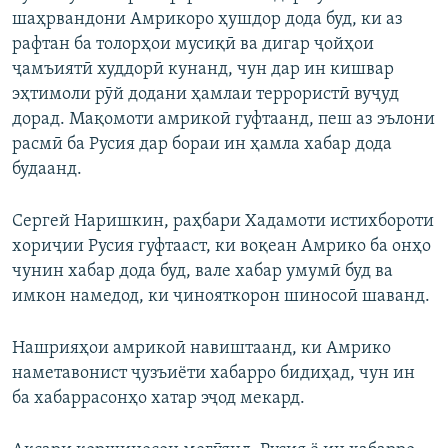
шаҳрвандони Амрикоро ҳушдор дода буд, ки аз
рафтан ба толорҳои мусиқӣ ва дигар ҷойҳои
ҷамъиятӣ худдорӣ кунанд, чун дар ин кишвар
эҳтимоли рӯй додани ҳамлаи террористӣ вуҷуд
дорад. Мақомоти амрикоӣ гуфтаанд, пеш аз эълони
расмӣ ба Русия дар бораи ин ҳамла хабар дода
будаанд.
Сергей Наришкин, раҳбари Хадамоти истихбороти
хориҷии Русия гуфтааст, ки воқеан Амрико ба онҳо
чунин хабар дода буд, вале хабар умумӣ буд ва
имкон намедод, ки ҷинояткорон шиносоӣ шаванд.
Нашрияҳои амрикоӣ навиштаанд, ки Амрико
наметавонист ҷузъиёти хабарро бидиҳад, чун ин
ба хабаррасонҳо хатар эҷод мекард.