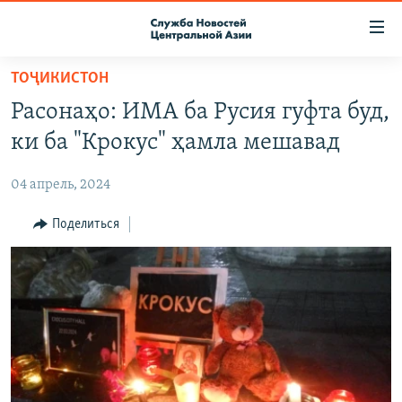
Ссылки
доступа
Вернуться
ТОҶИКИСТОН
к
О ПРОЕКТЕ
Расонаҳо: ИМА ба Русия гуфта буд,
основному
ПОДПИСКА
содержанию
ки ба "Крокус" ҳамла мешавад
КОНТАКТЫ
Вернутся
к
04 апрель, 2024
RFE/RL ДИРЕКТ
главной
НАСТОЯЩЕЕ ВРЕМЯ
Поделиться
навигации
Вернутся
МИГРАНТ МЕДИА
к
поиску