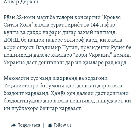
Анвар Деркач.
Рӯзи 22-юми март ба толори консертии "Крокус
Ситти Ҳолл" ҳамла сурат гирифт ва 144 нафар
кушта ва даҳҳо нафари дигар захмӣ гаштанд.
ДОИШ бо нашри наворе эътироф кард, ки ҳамла
кори онҳост. Владимир Путин, президенти Русия бе
пешниҳоди далеле ҳамларо “кори Украина” номид.
Украина даст доштанаш дар ин ҳамларо рад кард.
Мақомоти рус чанд шаҳрванд ва зодагони
Тоҷикистонро бо гумони даст доштан дар ҳамла
боздошт кардаанд. Ҳанӯз ҳеч далели даст доштани
боздоштшудаҳо дар ҳамла пешниҳод нашудааст, ки
ин шубҳаҳоро бештар кардааст.
Поделиться
Follow us