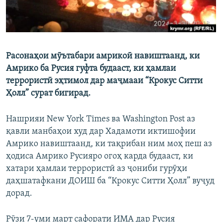
Расонаҳои мӯътабари амрикоӣ навиштаанд, ки
Амрико ба Русия гуфта будааст, ки ҳамлаи
террористӣ эҳтимол дар маҷмааи “Крокус Ситти
Ҳолл” сурат бигирад.
Нашрияи New York Times ва Washington Post аз
қавли манбаҳои худ дар Хадамоти иктишофии
Амрико навиштаанд, ки тақрибан ним моҳ пеш аз
ҳодиса Амрико Русияро огоҳ карда будааст, ки
хатари ҳамлаи террористӣ аз ҷониби гурӯҳи
даҳшатафкани ДОИШ ба “Крокус Ситти Ҳолл” вуҷуд
дорад.
Рӯзи 7-уми март сафорати ИМА дар Русия