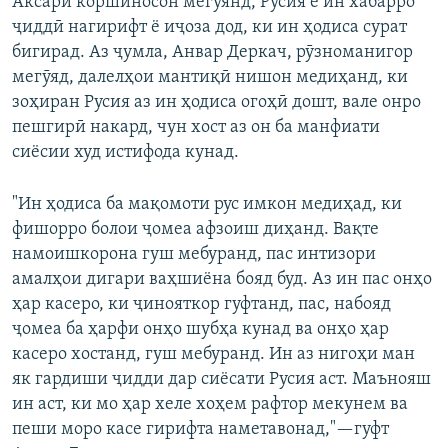
Аксари коршиносон мегӯянд, Русия ё ин хабарро
ҷиддӣ нагирифт ё иҷоза дод, ки ин ҳодиса сурат
бигирад. Аз ҷумла, Анвар Деркач, рӯзноманигор
мегӯяд, далелҳои мантиқӣ нишон медиҳанд, ки
зоҳиран Русия аз ин ҳодиса огоҳӣ дошт, вале онро
пешгирӣ накард, чун хост аз он ба манфиати
сиёсии худ истифода кунад.
"Ин ҳодиса ба мақомоти рус имкон медиҳад, ки
фишорро болои ҷомеа афзоиш диҳанд. Вақте
намоишкорона гуш мебуранд, пас интизори
амалҳои дигари ваҳшиёна бояд буд. Аз ин пас онҳо
ҳар касеро, ки ҷинояткор гуфтанд, пас, набояд
ҷомеа ба ҳарфи онҳо шубҳа кунад ва онҳо ҳар
касеро хостанд, гуш мебуранд. Ин аз нигоҳи ман
як гардиши ҷидди дар сиёсати Русия аст. Маънояш
ин аст, ки мо ҳар хеле хоҳем рафтор мекунем ва
пеши моро касе гирифта наметавонад,"—гуфт