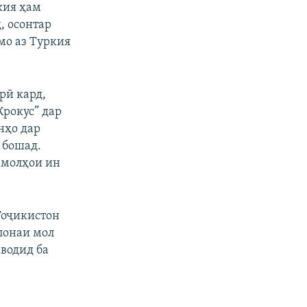
кия ҳам
, осонтар
ймо аз Туркия
рӣ кард,
Крокус” дар
нҳо дар
 бошад.
 молҳои ин
Тоҷикистон
лонаи мол
аводид ба