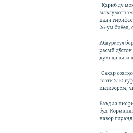
“Қариб ду мо
маълумотнома
панҷ гирифтем
26-ум биёед, 
Абдурасул бо
расмӣ дӯстон 
думоҳа виза 
“Саҳар соатҳ
соати 2:10 гу
интизорем, ч
Баъд аз нисф
буд. Корманд
навор гиранд