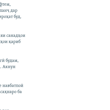
фтем,
панҷ дар
ироҳат буд,
ияи санадҳои
иҳои қариб
гӣ будам,
д. Акнун
е навбатпоӣ
саҳнаро ба