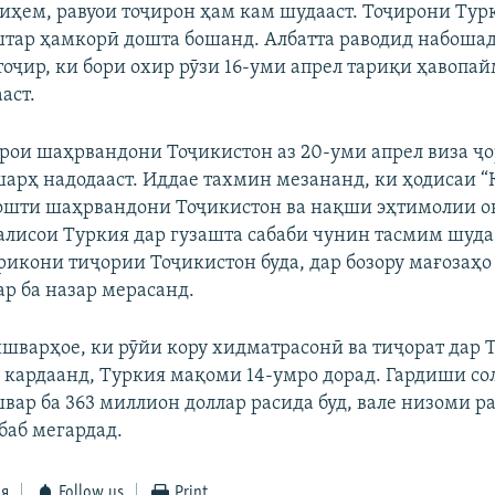
иҳем, равуои тоҷирон ҳам кам шудааст. Тоҷирони Тур
тар ҳамкорӣ дошта бошанд. Албатта раводид набошад
к тоҷир, ки бори охир рӯзи 16-уми апрел тариқи ҳавопа
аст.
арои шаҳрвандони Тоҷикистон аз 20-уми апрел виза ҷо
шарҳ надодааст. Иддае тахмин мезананд, ки ҳодисаи “
дошти шаҳрвандони Тоҷикистон ва нақши эҳтимолии о
калисои Туркия дар гузашта сабаби чунин тасмим шуда
рикони тиҷории Тоҷикистон буда, дар бозору мағозаҳо
р ба назар мерасанд.
шварҳое, ки рӯйи кору хидматрасонӣ ва тиҷорат дар 
 кардаанд, Туркия мақоми 14-умро дорад. Гардиши со
вар ба 363 миллион доллар расида буд, вале низоми р
баб мегардад.
ся
Follow us
Print