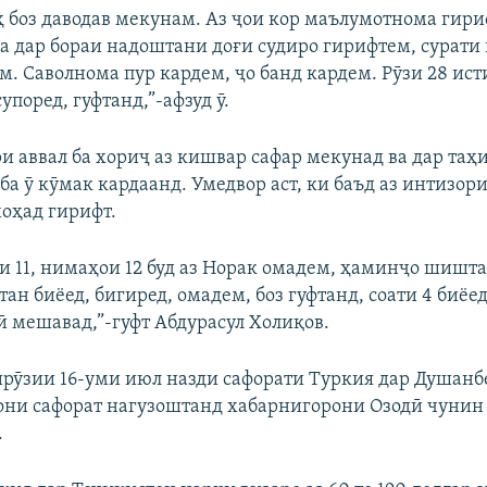
ҳ боз даводав мекунам. Аз ҷои кор маълумотнома гири
 дар бораи надоштани доғи судиро гирифтем, сурати 
. Саволнома пур кардем, ҷо банд кардем. Рӯзи 28 ист
супоред, гуфтанд,”-афзуд ӯ.
ри аввал ба хориҷ аз кишвар сафар мекунад ва дар таҳ
ба ӯ кӯмак кардаанд. Умедвор аст, ки баъд аз интизор
хоҳад гирифт.
ои 11, нимаҳои 12 буд аз Норак омадем, ҳаминҷо шишта
фтан биёед, бигиред, омадем, боз гуфтанд, соати 4 биёе
ӣ мешавад,”-гуфт Абдурасул Холиқов.
ирӯзии 16-уми июл назди сафорати Туркия дар Душанб
они сафорат нагузоштанд хабарнигорони Озодӣ чунин 
.