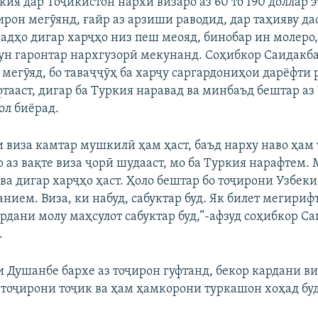
ия дар Тоҷикистон нархи визаро аз 60 то 190 доллар 
ирон мегӯянд, ғайр аз арзиши раводид, дар таҳияву да
адҳо дигар харҷҳо низ пеш меояд, бинобар ин молеро,
ун гаронтар нархгузорӣ мекунанд. Соҳибкор Саидакб
мегӯяд, бо таваҷҷӯҳ ба харҷу саргардониҳои дарёфти 
тааст, дигар ба Туркия наравад ва минбаъд бештар аз
ол биёрад.
и виза камтар мушкилӣ ҳам ҳаст, баъд нарху наво ҳам
 аз вақте виза ҷорӣ шудааст, мо ба Туркия нарафтем.
ва дигар харҷҳо ҳаст. Ҳоло бештар бо тоҷирони Узбеки
нием. Виза, ки набуд, сабуктар буд. Як билет мегириф
рдани молу маҳсулот сабуктар буд,”-афзуд соҳибкор С
.
и Душанбе бархе аз тоҷирон гуфтанд, бекор кардани в
 тоҷирони тоҷик ва ҳам ҳамкорони туркашон хоҳад буд