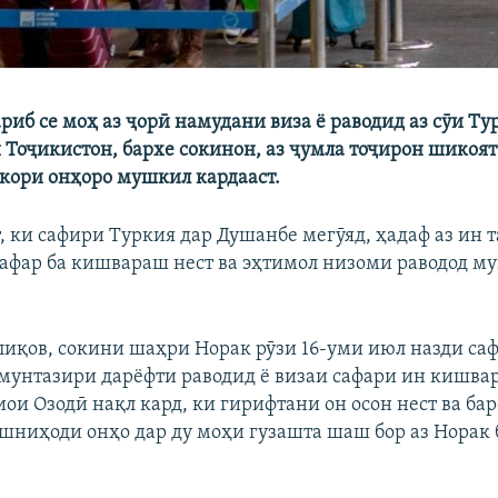
риб се моҳ аз ҷорӣ намудани виза ё раводид аз сӯи Ту
Тоҷикистон, бархе сокинон, аз ҷумла тоҷирон шикоят
кори онҳоро мушкил кардааст.
т, ки сафири Туркия дар Душанбе мегӯяд, ҳадаф аз ин 
афар ба кишвараш нест ва эҳтимол низоми раводод м
лиқов, сокини шаҳри Норак рӯзи 16-уми июл назди са
мунтазири дарёфти раводид ё визаи сафари ин кишвар
иои Озодӣ нақл кард, ки гирифтани он осон нест ва ба
ешниҳоди онҳо дар ду моҳи гузашта шаш бор аз Норак