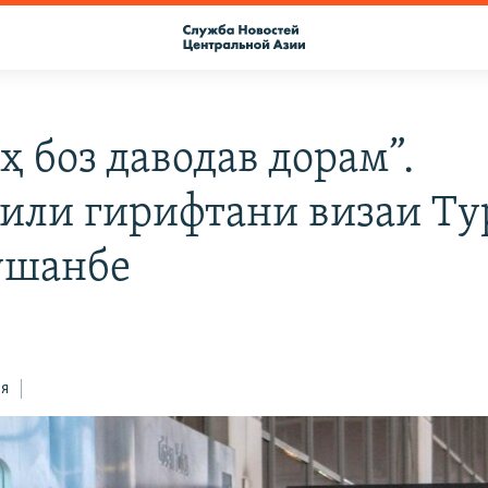
ҳ боз даводав дорам”.
ли гирифтани визаи Ту
ушанбе
ся