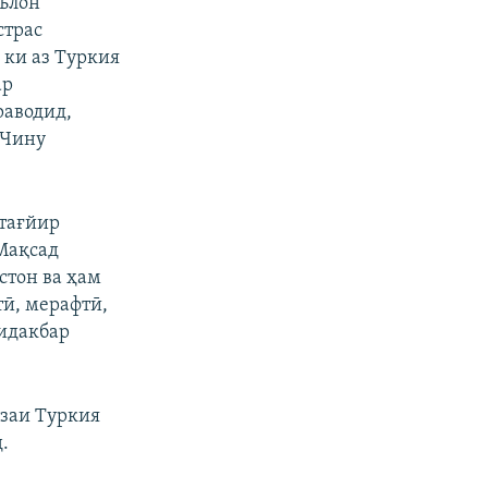
эълон
страс
 ки аз Туркия
ар
раводид,
 Чину
 тағйир
 Мақсад
стон ва ҳам
тӣ, мерафтӣ,
аидакбар
изаи Туркия
.