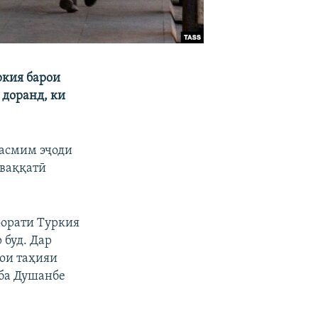
ркия барои
 доранд, ки
тасмим эҷоди
уваққатӣ
форати Туркия
 буд. Дар
рои таҳияи
 ба Душанбе