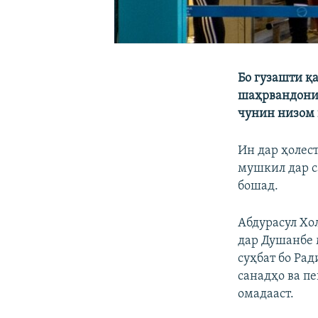
Бо гузашти қа
шаҳрвандони 
чунин низом 
Ин дар ҳолес
мушкил дар с
бошад.
Абдурасул Хо
дар Душанбе 
суҳбат бо Рад
санадҳо ва п
омадааст.