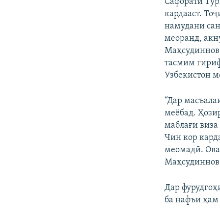
Сафорати Турк
кардааст. Тоҷ
намудани сан
меоранд, акн
Маҳсудиннов 
тасмим гириф
Узбекистон м
“Дар масъала
меёбад. Ҳозир
маблағи виза 
Чин кор карда
меомадӣ. Ова
Маҳсудиннов
Дар фурудгоҳ
ба нафъи ҳам