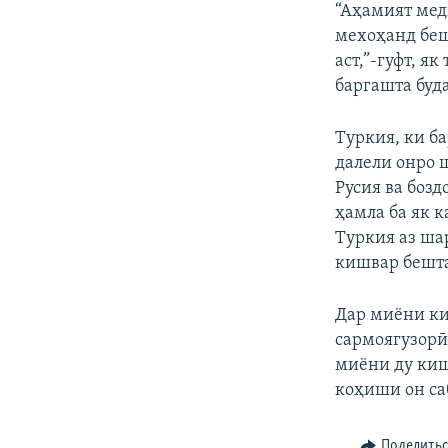
“Аҳамият мед
мехоҳанд беш
аст,”-гуфт, я
баргашта буда
Туркия, ки б
далели онро 
Русия ва боз
ҳамла ба як 
Туркия аз ша
кишвар бешта
Дар миёни ки
сармоягузорӣ
миёни ду киш
коҳиши он са
Поделить