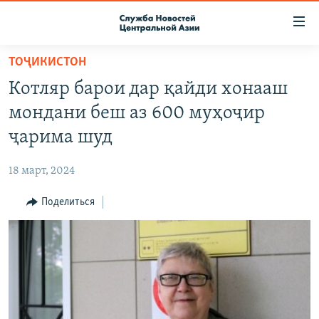
Ссылки
доступа
Вернуться
ТОҶИКИСТОН
к
О ПРОЕКТЕ
Котляр барои дар қайди хонааш
основному
ПОДПИСКА
содержанию
мондани беш аз 600 муҳоҷир
КОНТАКТЫ
Вернутся
ҷарима шуд
к
RFE/RL ДИРЕКТ
главной
18 март, 2024
НАСТОЯЩЕЕ ВРЕМЯ
навигации
Вернутся
Поделиться
МИГРАНТ МЕДИА
к
поиску