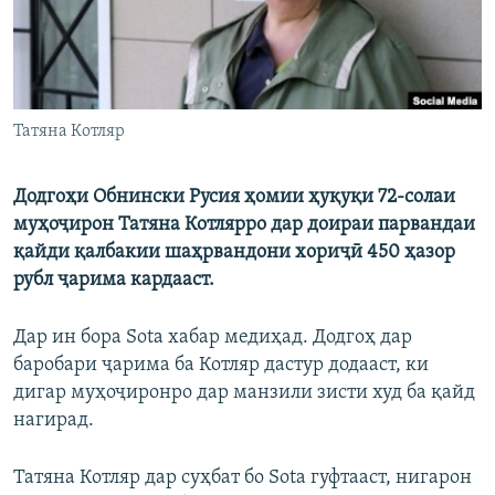
Татяна Котляр
Додгоҳи Обнински Русия ҳомии ҳуқуқи 72-солаи
муҳоҷирон Татяна Котлярро дар доираи парвандаи
қайди қалбакии шаҳрвандони хориҷӣ 450 ҳазор
рубл ҷарима кардааст.
Дар ин бора Sota хабар медиҳад. Додгоҳ дар
баробари ҷарима ба Котляр дастур додааст, ки
дигар муҳоҷиронро дар манзили зисти худ ба қайд
нагирад.
Татяна Котляр дар суҳбат бо Sota гуфтааст, нигарон