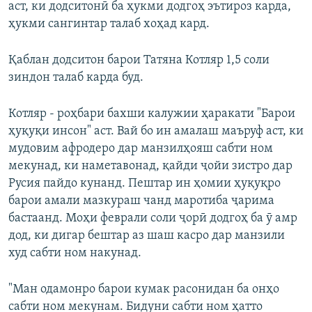
аст, ки додситонӣ ба ҳукми додгоҳ эътироз карда,
ҳукми сангинтар талаб хоҳад кард.
Қаблан додситон барои Татяна Котляр 1,5 соли
зиндон талаб карда буд.
Котляр - роҳбари бахши калужии ҳаракати "Барои
ҳуқуқи инсон" аст. Вай бо ин амалаш маъруф аст, ки
мудовим афродеро дар манзилҳояш сабти ном
мекунад, ки наметавонад, қайди ҷойи зистро дар
Русия пайдо кунанд. Пештар ин ҳомии ҳуқуқро
барои амали мазкураш чанд маротиба ҷарима
бастаанд. Моҳи феврали соли ҷорӣ додгоҳ ба ӯ амр
дод, ки дигар бештар аз шаш касро дар манзили
худ сабти ном накунад.
"Ман одамонро барои кумак расонидан ба онҳо
сабти ном мекунам. Бидуни сабти ном ҳатто