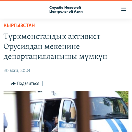
Ссылки
доступа
Вернуться
КЫРГЫЗСТАН
к
О ПРОЕКТЕ
Түркмөнстандык активист
основному
ПОДПИСКА
содержанию
Орусиядан мекенине
КОНТАКТЫ
Вернутся
депортацияланышы мүмкүн
к
RFE/RL ДИРЕКТ
главной
30 май, 2024
НАСТОЯЩЕЕ ВРЕМЯ
навигации
Вернутся
Поделиться
МИГРАНТ МЕДИА
к
поиску