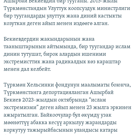
Ашырбай Бекиевдин бир тууганы. 2015-жылы
Түркмөнстандын Улуттук коопсуздук министрлиги
бир туугандарды улуттук жана диний кастыкты
козуткан деген айып менен издөөгө алган.
Бекиевдердин жакындарынын жана
тааныштарынын айтымында, бир туугандар ислам
динин тутушат, бирок алардын ишеними
экстремисттик жана радикалдык көз караштар
менен дал келбейт.
Түркмөн Хельсинки фондунун маалыматы боюнча,
Түркмөнстанга депортацияланган Ашырбай
Бекиев 2023-жылдын октябрында “ислам
экстремизми” деген айып менен 23 жылга эркинен
ажыратылган. Байкоочулар бул өкүмдү узак
мөөнөттүү абакка кесүү аркылуу жарандарды
коркутуу тажырыйбасынын уландысы катары