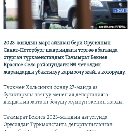
2023-жылдын март айынан бери Орусиянын
Санкт-Петербург шаарындагы тергөө абагында
отурган түркмөнстандык Тачмырат Бекиев
Красное Село районундагы №1 чет элдик
жарандарды убактылуу кармоочу жайга которулду.
Түркмөн Хельсинки фонду 27-майда өз
булактарына таянуу менен ал депортацияга
даярдалып жаткан болушу мүмкүн экенин жазды.
Тачмырат Бекиев 2023-жылдын августунда
Орусиядан Түркмөнстанга депортацияланган