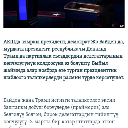
АКШда азыркы президент, демократ Жо Байден да,
мурдагы президент, республикачы Дональд
Трамп да партиялык съезддердин делегаттарынын
көпчүлүгүнүн колдоосуна ээ болушту. Быйыл
жайында алар ноябрда өтө турган президенттик
шайлоого талапкерлерди расмий түрдө көрсөтүшөт.
Байден жана Трамп негизги талапкерлер экени
баштапкы добуш берүүлөрдө (праймериз) эле
белгилүү болгон, бирок делегаттардын тийиштүү
көпчүлүгү 12-мартта бир катар штаттарда өткөн