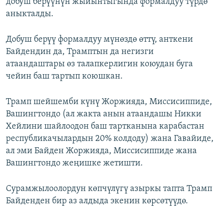
добуш берүүнүн жыйынтыгында формалдуу түрдө
аныкталды.
Добуш берүү формалдуу мүнөздө өттү, анткени
Байдендин да, Трамптын да негизги
атаандаштары өз талапкерлигин коюудан буга
чейин баш тартып коюшкан.
Трамп шейшемби күнү Жоржияда, Миссисиппиде,
Вашингтондо (ал жакта анын атаандашы Никки
Хейлини шайлоодон баш тартканына карабастан
республикачылардын 20% колдоду) жана Гавайиде,
ал эми Байден Жоржияда, Миссисиппиде жана
Вашингтондо жеңишке жетишти.
Сурамжылоолордун көпчүлүгү азыркы тапта Трамп
Байденден бир аз алдыда экенин көрсөтүүдө.