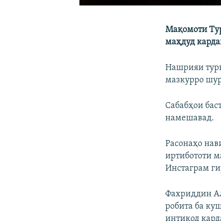
Мақомоти Тур
маҳдуд карда
Нашрияи турк
мазкурро шур
Сабабҳои бас
намешавад.
Расонаҳо нав
иртибототи м
Инстаграм ги
Фахриддин Ал
робита ба ку
интиқод карда