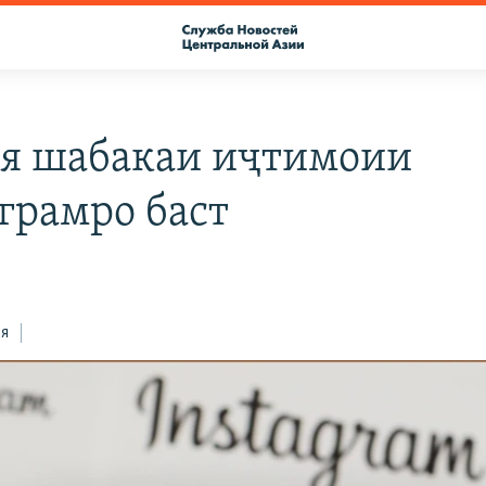
я шабакаи иҷтимоии
грамро баст
ся