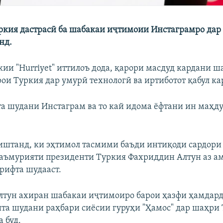
кия дастрасӣ ба шабакаи иҷтимоии Инстаграмро дар
нд.
ии "Hurriyet" иттилоъ дода, қарори масдуд кардани ш
ои Туркия дар умурӣ технологӣ ва иртиботот қабул ка
та шудани Инстаграм ва то кай идома ёфтани ин маҳду
иштанд, ки эҳтимол тасмими баъди интиқоди сардори
аъмурияти президенти Туркия Фахриддин Алтун аз а
рифта шудааст.
тун ахиран шабакаи иҷтимоиро барои ҳазфи ҳамдард
шта шудани раҳбари сиёсии гуруҳи "Ҳамос" дар шаҳри
 буд.