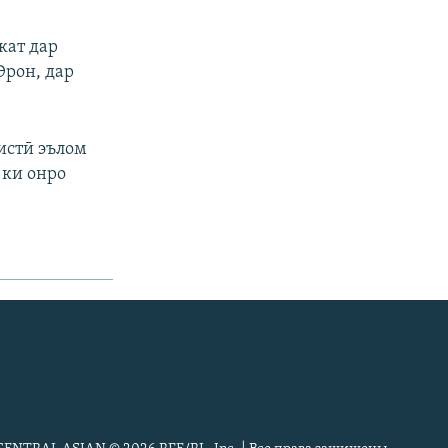
кат дар
рон, дар
истӣ эълом
 ки онро