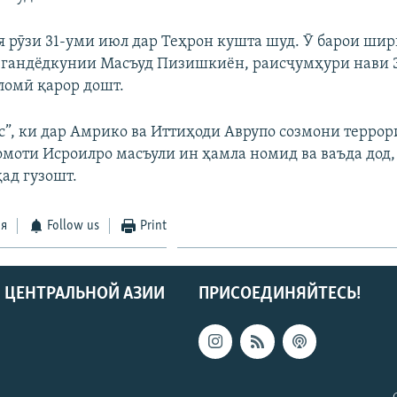
 рӯзи 31-уми июл дар Теҳрон кушта шуд. Ӯ барои шир
гандёдкунии Масъуд Пизишкиён, раисҷумҳури нави Э
омӣ қарор дошт.
с”, ки дар Амрико ва Иттиҳоди Аврупо созмони террор
омоти Исроилро масъули ин ҳамла номид ва ваъда дод,
ҳад гузошт.
ся
Follow us
Print
 ЦЕНТРАЛЬНОЙ АЗИИ
ПРИСОЕДИНЯЙТЕСЬ!