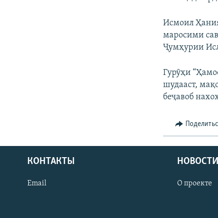
Исмоил Ҳания
маросими сав
Ҷумҳурии Исл
Гурӯҳи “Ҳамо
шудааст, мақ
беҷавоб нахо
Поделить
КОНТАКТЫ
НОВОСТИ
Email
О проекте