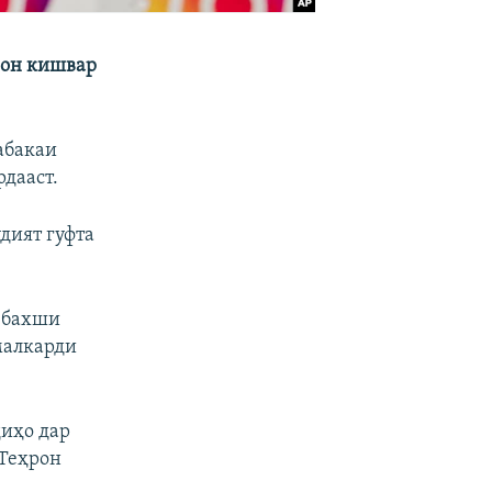
 он кишвар
абакаи
рдааст.
дият гуфта
 бахши
малкарди
иҳо дар
 Теҳрон