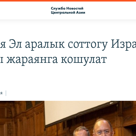
я Эл аралык соттогу Изр
 жараянга кошулат
ся