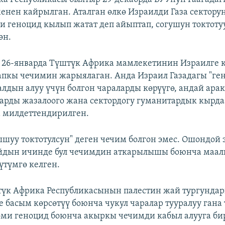
менен кайрылган. Аталган өлкө Израилди Газа сектору
и геноцид кылып жатат деп айыптап, согушун токтоту
өн.
т 26-январда Түштүк Африка мамлекетинин Израилге
пкы чечимин жарыялаган. Анда Израил Газадагы "ге
алдын алуу үчүн болгон чараларды көрүүгө, андай арак
арды жазалоого жана сектордогу гуманитардык кырд
 милдеттендирилген.
ышуу токтотулсун" деген чечим болгон эмес. Ошондой э
айдын ичинде бул чечимдин аткарылышы боюнча маа
үтүмгө келген.
түк Африка Республикасынын палестин жай тургундар
е басым көрсөтүү боюнча чукул чаралар тууралуу гана
 эми геноцид боюнча акыркы чечимди кабыл алууга би