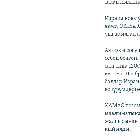
талап кылын
Израил коюлу
өкүлү Эйлон 
чыгарылган а
Азыркы согуш
себеп болгон
салганда 120
кеткен. Нояб
балдар Израи
өспүрүмдөргө
ХАМАС көзөм
маалыматына
жалпысынан 
кыйылды.