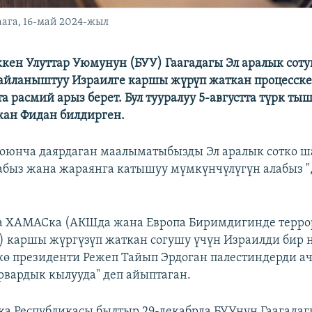
аага, 16-май 2024-жыл
кен Улуттар Уюмунун (БУУ) Гаагадагы Эл аралык соту
айланыштуу Израилге каршы жүрүп жаткан процесске
та расмий арыз берет. Бул тууралуу 5-августта түрк т
кан Фидан билдирген.
боюнча даярдаган маалыматыбызды Эл аралык сотко 
быз жана жараянга катышуу мүмкүнчүлүгүн алабыз ",
а ХАМАСка (АКШда жана Европа Биримдигинде терро
 каршы жүргүзүп жаткан согушу үчүн Израилди бир 
кө президенти Режеп Тайып Эрдоган палестиндерди ач
рвардык кылууда" деп айыптаган.
а Республикасы былтыр 29-декабрда БУУнун Гаагадаг