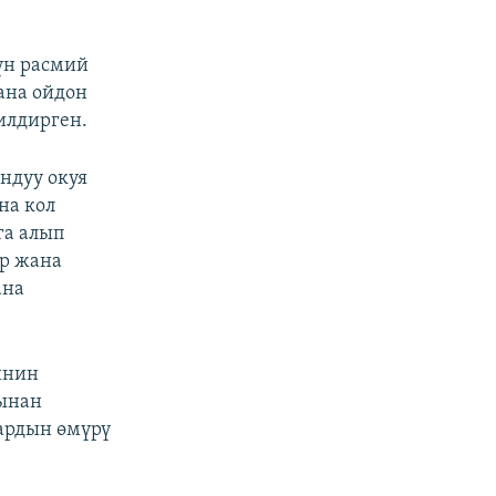
үн расмий
ана ойдон
илдирген.
ндуу окуя
на кол
га алып
ар жана
ана
инин
сынан
ардын өмүрү