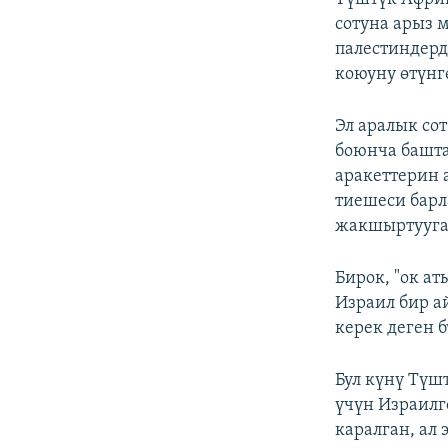
сотуна арыз 
палестиндерд
коюуну өтүнг
Эл аралык со
боюнча башта
аракеттерин 
тиешеси барл
жакшыртууга
Бирок, "ок ат
Израил бир 
керек деген б
Бул күнү Түш
үчүн Израилг
каралган, ал