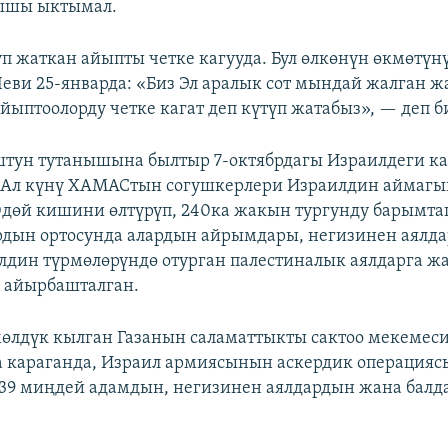
ышы ыктымал.
п жаткан айыпты четке кагууда. Бул өлкөнүн өкмөтүн
Леви 25-январда: «Биз Эл аралык сот мындай жалган ж
йыптоолорду четке кагат деп күтүп жатабыз», — деп б
тун тутанышына былтыр 7-октябрдагы Израилдеги ка
. Ал күнү ХАМАСтын согушкерлери Израилдин аймагы
0дөй кишини өлтүрүп, 240ка жакын тургунду барымта
рдын ортосунда алардын айрымдары, негизинен аялд
лдин түрмөлөрүндө отурган палестиналык аялдарга ж
 айырбашталган.
өлдүк кылган Газанын саламаттыкты сактоо мекемес
 караганда, Израил армиясынын аскердик операция
39 миңдей адамдын, негизинен аялдардын жана балд