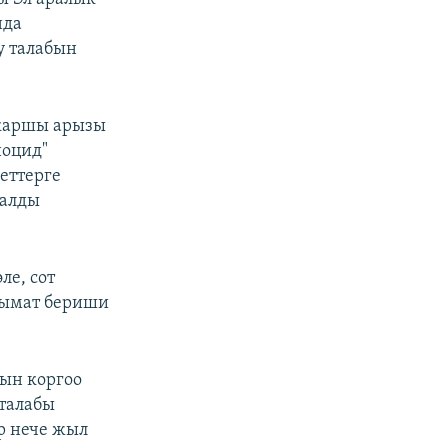
нда
у талабын
 каршы арызы
ноцид"
еттерге
аалды
ле, сот
лымат бериши
ын коргоо
 талабы
р нече жыл