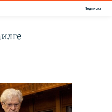
Подписка
аилге