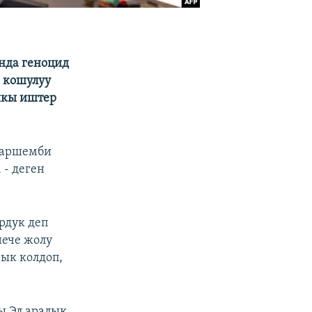
нда геноцид
 кошулуу
ышкы иштер
шаршемби
 - деген
рдук деп
нече жолу
ык колдоп,
ы Эл аралык