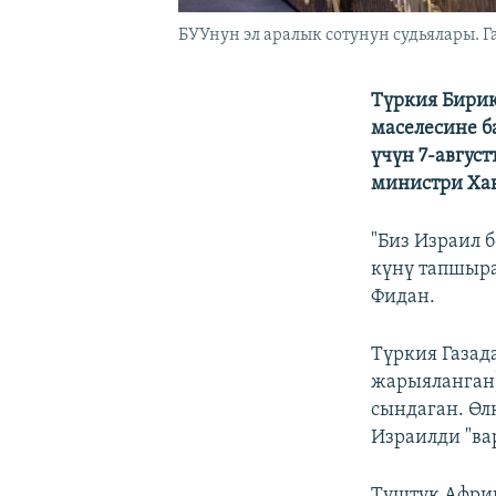
БУУнун эл аралык сотунун судьялары. Г
Түркия Бирик
маселесине б
үчүн 7-август
министри Ха
"Биз Израил 
күнү тапшыра
Фидан.
Түркия Газад
жарыяланган)
сындаган. Өл
Израилди "ва
Түштүк Африк