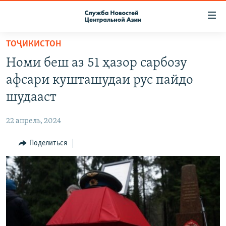
Ссылки
доступа
Вернуться
ТОҶИКИСТОН
к
О ПРОЕКТЕ
Номи беш аз 51 ҳазор сарбозу
основному
ПОДПИСКА
содержанию
афсари кушташудаи рус пайдо
КОНТАКТЫ
Вернутся
шудааст
к
RFE/RL ДИРЕКТ
главной
22 апрель, 2024
НАСТОЯЩЕЕ ВРЕМЯ
навигации
Вернутся
Поделиться
МИГРАНТ МЕДИА
к
поиску