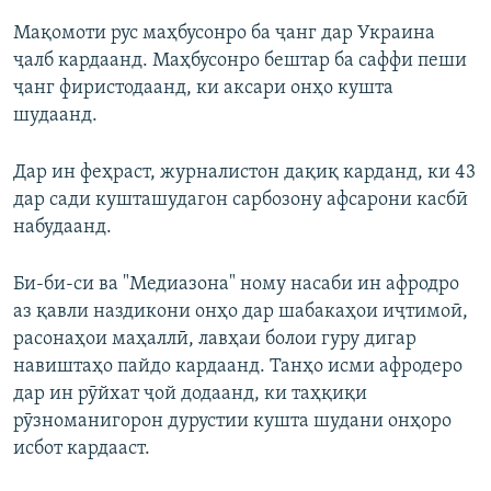
Мақомоти рус маҳбусонро ба ҷанг дар Украина
ҷалб кардаанд. Маҳбусонро бештар ба саффи пеши
ҷанг фиристодаанд, ки аксари онҳо кушта
шудаанд.
Дар ин феҳраст, журналистон дақиқ карданд, ки 43
дар сади кушташудагон сарбозону афсарони касбӣ
набудаанд.
Би-би-си ва "Медиазона" ному насаби ин афродро
аз қавли наздикони онҳо дар шабакаҳои иҷтимоӣ,
расонаҳои маҳаллӣ, лавҳаи болои гуру дигар
навиштаҳо пайдо кардаанд. Танҳо исми афродеро
дар ин рӯйхат ҷой додаанд, ки таҳқиқи
рӯзноманигорон дурустии кушта шудани онҳоро
исбот кардааст.