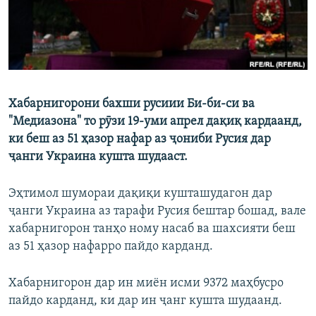
Хабарнигорони бахши русиии Би-би-си ва
"Медиазона" то рӯзи 19-уми апрел дақиқ кардаанд,
ки беш аз 51 ҳазор нафар аз ҷониби Русия дар
ҷанги Украина кушта шудааст.
Эҳтимол шумораи дақиқи кушташудагон дар
ҷанги Украина аз тарафи Русия бештар бошад, вале
хабарнигорон танҳо ному насаб ва шахсияти беш
аз 51 ҳазор нафарро пайдо карданд.
Хабарнигорон дар ин миён исми 9372 маҳбусро
пайдо карданд, ки дар ин ҷанг кушта шудаанд.