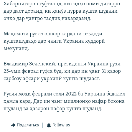
Хабарнигорон гуфтаанд, ки садҳо номи дигарро
дар даст доранд, ки ҳанӯз пурра кушта шудани
онҳо дар ҷангро тасдиқ накардаанд.
Мақомоти рус аз ошкор кардани теъдоди
кушташудаҳо дар ҷанги Украина худдорӣ
мекунанд.
Владимир Зеленский, президенти Украина рӯзи
25-уми феврал гуфта буд, ки дар ин ҷанг 31 ҳазор
сарбозу афсари украинӣ кушта шудааст.
Русия моҳи феврали соли 2022 ба Украина бедалел
ҳамла кард. Дар ин ҷанг миллионҳо нафар бехона
шуданд ва ҳазорон нафар кушта шуданд.
Поделиться
Follow us