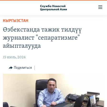
Ссылки
доступа
Вернуться
КЫРГЫЗСТАН
к
О ПРОЕКТЕ
Өзбекстанда тажик тилдүү
основному
ПОДПИСКА
содержанию
журналист "сепаратизмге"
КОНТАКТЫ
Вернутся
айыпталууда
к
RFE/RL ДИРЕКТ
главной
15 июль, 2024
НАСТОЯЩЕЕ ВРЕМЯ
навигации
Вернутся
Поделиться
МИГРАНТ МЕДИА
к
поиску