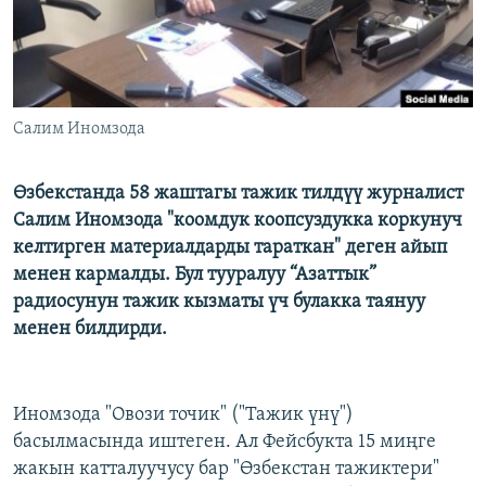
Салим Иномзода
Өзбекстанда 58 жаштагы тажик тилдүү журналист
Салим Иномзода "коомдук коопсуздукка коркунуч
келтирген материалдарды тараткан" деген айып
менен кармалды. Бул тууралуу “Азаттык”
радиосунун тажик кызматы үч булакка таянуу
менен билдирди.
Иномзода "Овози точик" ("Тажик үнү")
басылмасында иштеген. Ал Фейсбукта 15 миңге
жакын катталуучусу бар "Өзбекстан тажиктери"