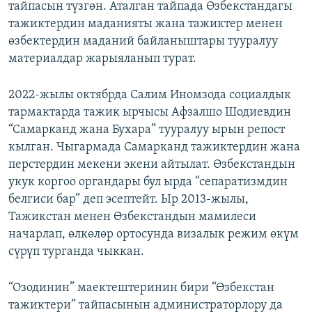
тайпасын түзгөн. Аталган тайпада Өзбекстандагы
тажиктердин маданияты жана тажиктер менен
өзбектердин маданий байланыштары тууралуу
материалдар жарыяланып турат.
2022-жылы октябрда Салим Иномзода социалдык
тармактарда тажик ырчысы Афзалшо Шодиевдин
“Самарканд жана Бухара” тууралуу ырын репост
кылган. Чыгармада Самарканд тажиктердин жана
перстердин мекени экени айтылат. Өзбекстандын
укук коргоо органдары бул ырда “сепаратизмдин
белгиси бар” деп эсептейт. Ыр 2013-жылы,
Тажикстан менен Өзбекстандын мамилеси
начарлап, өлкөлөр ортосунда визалык режим өкүм
сүрүп турганда чыккан.
“Озодинин” маектештеринин бири “Өзбекстан
тажиктери” тайпасынын администраторлору да