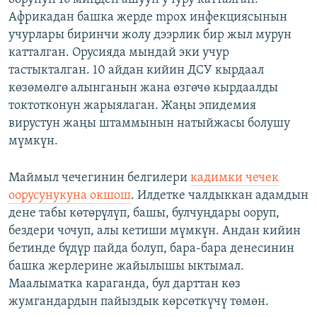
Африкадан башка жерде mpox инфекциясынын
учурлары биринчи жолу дээрлик бир жыл мурун
катталган. Орусияда мындай эки учур
тастыкталган. 10 айдан кийин ДСУ кырдаал
көзөмөлгө алынганын жана өзгөчө кырдаалды
токтотконун жарыялаган. Жаңы эпидемия
вирустун жаңы штаммынын натыйжасы болушу
мүмкүн.
Маймыл чечегинин белгилери
кадимки чечек
оорусунукуна окшош
. Илдетке чалдыккан адамдын
дене табы көтөрүлүп, башы, булчуңдары ооруп,
бездери чочуп, алы кетиши мүмкүн. Андан кийин
бетинде бүдүр пайда болуп, бара-бара денесинин
башка жерлерине жайылышы ыктымал.
Маалыматка караганда, бул дарттан көз
жумгандардын пайыздык көрсөткүчү төмөн.