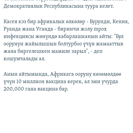
Демократиялык Республикасына туура келет.
Касея кээ бир африкалык өлкөлөр - Бурунди, Кения,
Руанда жана Уганда - биринчи жолу mpox
инфекциясы жөнүндө кабарлашканын айты: "Бул
оорунун жайылышын болтурбоо үчүн жамааттык
жана биргелешкен мамиле зарыл", - деп
кошумчалады ал.
Анын айтымында, Африкага ооруну көзөмөлдөө
үчүн 10 миллион вакцина керек, ал эми учурда
200,000 гана вакцина бар.