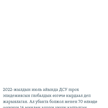
2022-жылдын июль айында ДСУ mpox
эпидемиясын глобалдык өзгөчө кырдаал деп
жарыялаган. Ал убакта болжол менен 70 өлкөдө
оорунун 16 миңден ашуун учуру катталган.