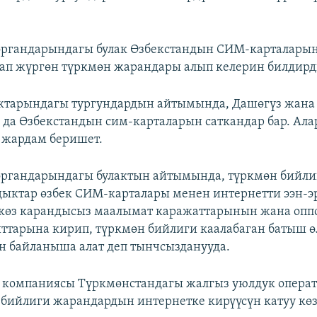
органдарындагы булак Өзбекстандын СИМ-карталарын
тап жүргөн түркмөн жарандары алып келерин билдирд
ктарындагы тургундардын айтымында, Дашөгүз жана
 да Өзбекстандын сим-карталарын саткандар бар. Ала
а жардам беришет.
органдарындагы булактын айтымында, түркмөн бийли
ыктар өзбек СИМ-карталары менен интернетти ээн-э
 көз карандысыз маалымат каражаттарынын жана оп
йттарына кирип, түркмөн бийлиги каалабаган батыш 
 байланыша алат деп тынчсызданууда.
 компаниясы Түркмөнстандагы жалгыз уюлдук операт
ө бийлиги жарандардын интернетке кирүүсүн катуу кө