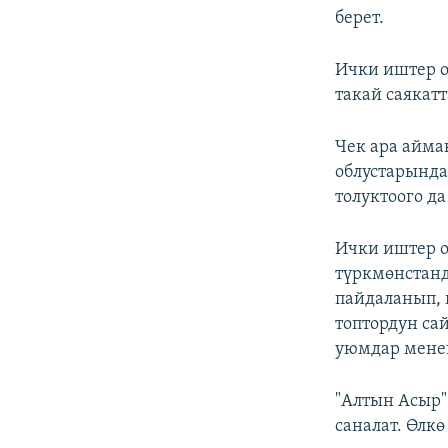
берет.
Ички иштер 
такай саякат
Чек ара айма
облустарында
толуктоого д
Ички иштер 
түркмөнстанд
пайдаланып,
топтордун са
уюмдар менен
"Алтын Асыр"
саналат. Өлк