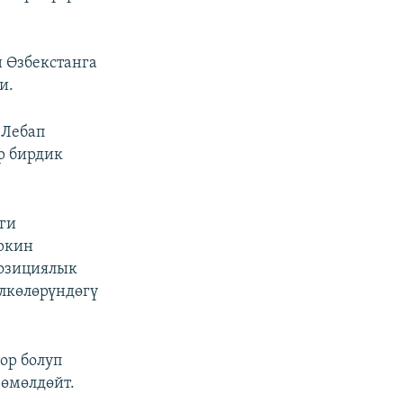
 Өзбекстанга
и.
 Лебап
р бирдик
ги
ркин
позициялык
өлкөлөрүндөгү
ор болуп
зөмөлдөйт.