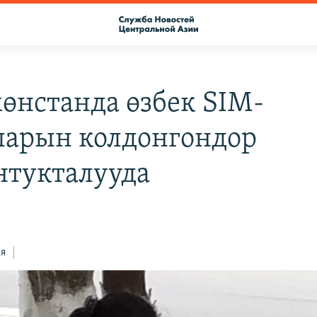
өнстанда өзбек SIM-
ларын колдонгондор
нтукталууда
ся