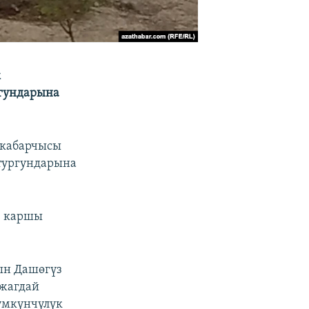
к
ргундарына
 кабарчысы
 тургундарына
е каршы
ын Дашөгүз
 жагдай
үмкүнчүлүк