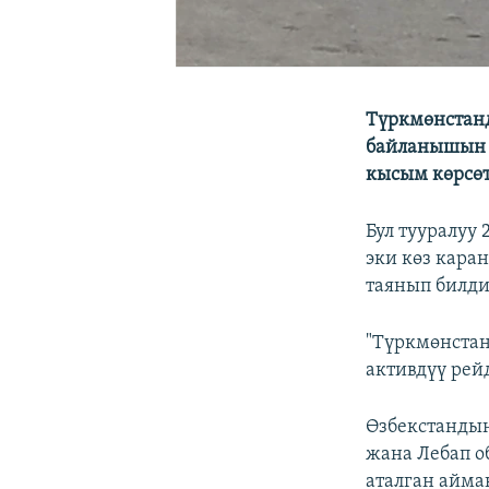
Түркмөнстанд
байланышын 
кысым көрсөт
Бул тууралуу
эки көз кара
таянып билди
"Түркмөнстан
активдүү рей
Өзбекстанды
жана Лебап о
аталган айма