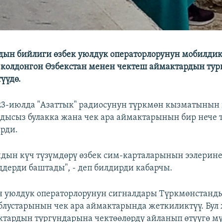
ын бийлиги өзбек уюлдук операторлорунун мобилди
колдонгон Өзбекстан менен чектеш аймактардын ту
үүдө.
 23-июлда "Азаттык" радиосунун түркмөн кызматынын
ндысыз булакка жана чек ара аймактарынын бир нече
рди.
дын күч түзүмдөрү өзбек сим-карталарынын ээлерин
ддерди баштады", - деп билдирди кабарчы.
н уюлдук операторлорунун сигналдары Түркмөнстанд
блустарынын чек ара аймактарында жеткиликтүү. Бул
ктардын тургундарына чектөөлөрдү айланып өтүүгө м