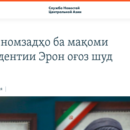
 номзадҳо ба мақоми
дентии Эрон оғоз шуд
ся