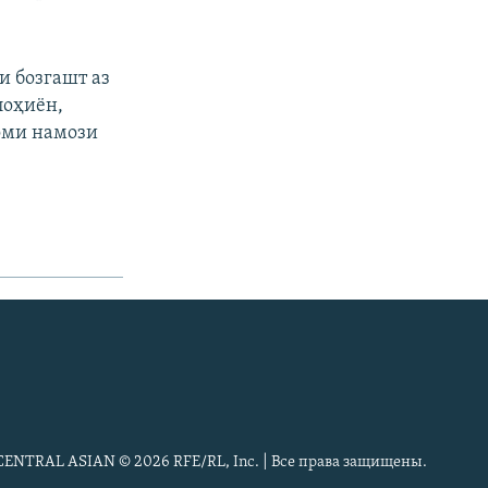
и бозгашт аз
лоҳиён,
оми намози
CENTRAL ASIAN © 2026 RFE/RL, Inc. | Все права защищены.