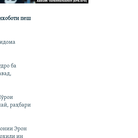
ихоботи пеш
 идома
удро ба
авад,
Шӯрои
наӣ, раҳбари
ҳонии Эрон
дохили ин