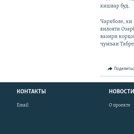
кишвар буд.
Чархболе, ки
вилояти Озар
вазири корҳо
ҷумъаи Табре
Поделить
КОНТАКТЫ
НОВОСТИ
Email
О проекте