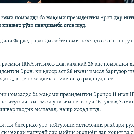
смии номзадҳо ба мақоми президентии Эрон дар инт
н кишвар рӯзи панҷшанбе оғоз шуд.
адиои Фардо, раванди сабтиноми номзадҳо то панҷ рӯз
 расмии IRNA иттилоъ дод, аллакай 25 кас номзадии х
дентии Эрон, ки қарор аст 28 июни имсол баргузор ш
данд, вале номзадии ҳамаи онҳо рад шудааст.
ии номзадҳо ба мақоми президентии Эронро 11 июн 
нститутсия, ки аъзои ӯ таъйин ё аз сӯи Оятуллоҳ Хома
ишвар тасдиқ мешавад, нашр хоҳад шуд.
ӣ, ки бисёриҳо ӯро ҷойгузини эҳтимолии раҳбари рӯ
 як чеҳраи ҷанҷолӣ дар миёни эрониён дар хориҷ ва 