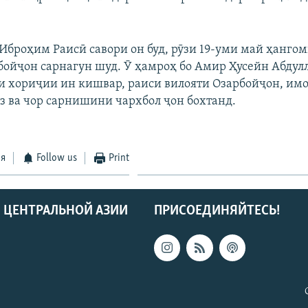
 Иброҳим Раисӣ савори он буд, рӯзи 19-уми май ҳангом
бойҷон сарнагун шуд. Ӯ ҳамроҳ бо Амир Ҳусейн Абдул
и хориҷии ин кишвар, раиси вилояти Озарбойҷон, им
з ва чор сарнишини чархбол ҷон бохтанд.
ся
Follow us
Print
 ЦЕНТРАЛЬНОЙ АЗИИ
ПРИСОЕДИНЯЙТЕСЬ!