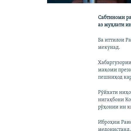
Сабтиноми ра
аз муҳлати и
Ба иттилои Р
мекунад.
Хабаргузории
мақоми прези
пешниҳод кар
Рӯйхати ниҳо
нигаҳбони Ко
рӯҳонии ин к
Иброҳим Раис
медонистанд,