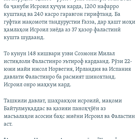
ба ҷануби Исроил ҳуҷум карда, 1200 нафарро
куштанд ва 240 касро гаравгон гирифтанд. Ба
гуфтаи мақомоти тандурустии Ғазза, дар ҳашт моҳи
ҳамлаҳои Исроил зиёда аз 37 ҳазор фаластинӣ
кушта шудаанд.
То кунун 148 кишвари узви Созмони Милал
истиқлоли Фаластинро эътироф кардаанд. Рӯзи 22-
юми майи имсол Норвегия, Ирландия ва Испания
давлати Фаластинро ба расмият шинохтанд.
Исроил онро маҳкум кард.
Ташкили давлат, шаҳракҳои исроилӣ, мақоми
Байтулмуқаддас ва қазияи паноҳҷӯён аз
масъалаҳои асосии баҳс миёни Исроил ва Фаластин
аст.