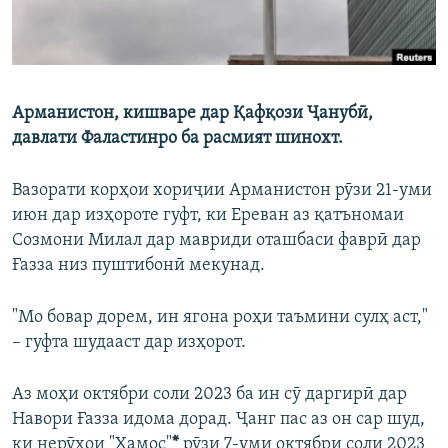
Арманистон, кишваре дар Қафқози Ҷанубӣ,
давлати Фаластинро ба расмият шинохт.
Вазорати корҳои хориҷии Арманистон рӯзи 21-уми
июн дар изҳороте гуфт, ки Ереван аз қатъномаи
Созмони Милал дар мавриди оташбаси фаврӣ дар
Ғазза низ пуштибонӣ мекунад.
"Мо бовар дорем, ин ягона роҳи таъмини сулҳ аст,"
– гуфта шудааст дар изҳорот.
Аз моҳи октябри соли 2023 ба ин сӯ даргирӣ дар
Навори Ғазза идома дорад. Ҷанг пас аз он сар шуд,
ки нерӯҳои "Ҳамос"
*
рӯзи 7-уми октябри соли 2023