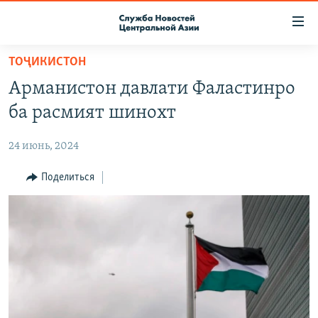
Ссылки
доступа
Вернуться
ТОҶИКИСТОН
к
О ПРОЕКТЕ
Арманистон давлати Фаластинро
основному
ПОДПИСКА
содержанию
ба расмият шинохт
КОНТАКТЫ
Вернутся
к
24 июнь, 2024
RFE/RL ДИРЕКТ
главной
НАСТОЯЩЕЕ ВРЕМЯ
Поделиться
навигации
Вернутся
МИГРАНТ МЕДИА
к
поиску