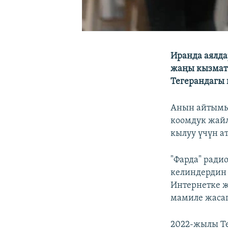
Иранда аялда
жаңы кызмат 
Тегерандагы 
Анын айтымы
коомдук жайл
кылуу үчүн а
"Фарда" ради
келиндердин
Интернетке ж
мамиле жасап
2022-жылы Те