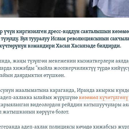
р үчүн киргизилген дресс-коддун сакталышын көзөм
түзүлдү. Бул тууралуу Ислам революциясынын сакчыл
күчтөрүнүн командири Хасан Хасанзаде билдирди.
нда, жаңы түзүлгөн мекеменин кызматкерлери аялд
арда хижабды "кыйла жоопкерчиликтүү түрдө кийүүс
тайын даярдыктан өтүшкөн.
осунун маалыматына караганда, Иранда акыркы күндө
 адеп-ахлакка ылайык жүрүшүнө
көзөмөл күчөтүлгөнү
арыяланган видеолордон рейддин катышуучулары ая
 жатышканын көрүүгө болот.
геранда адеп-ахлак полициясы көчөдө хижабсыз жүр