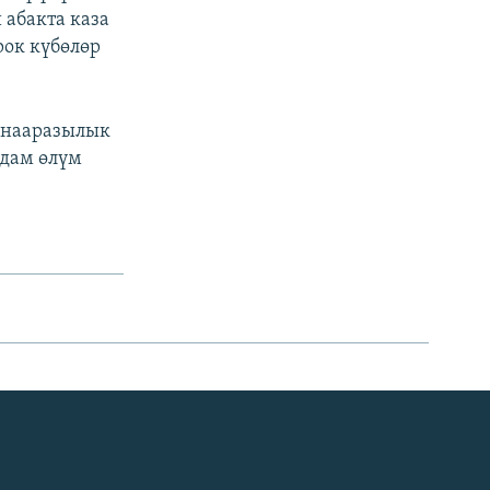
 абакта каза
рок күбөлөр
 нааразылык
адам өлүм