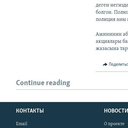
деген негизд
болгон. Поли
полиция аны 
Амининин аб
акциялары ба
жазасына тар
Поделить
Continue reading
КОНТАКТЫ
НОВОСТИ
Email
О проекте