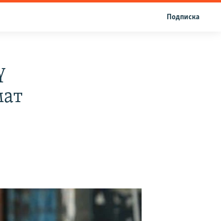
Подписка
ү
мат