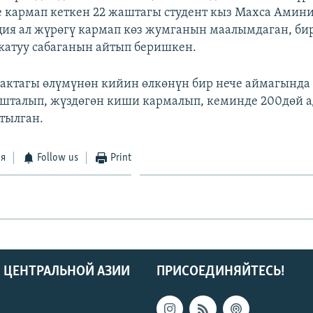
е кармап кеткен 22 жаштагы студент кыз Махса Амини
ция ал жүрөгү кармап көз жумганын маалымдаган, би
катуу сабаганын айтып беришкен.
актагы өлүмүнөн кийин өлкөнүн бир нече аймагында
шталып, жүздөгөн киши кармалып, кеминде 200дөй 
тылган.
ся
Follow us
Print
 ЦЕНТРАЛЬНОЙ АЗИИ
ПРИСОЕДИНЯЙТЕСЬ!