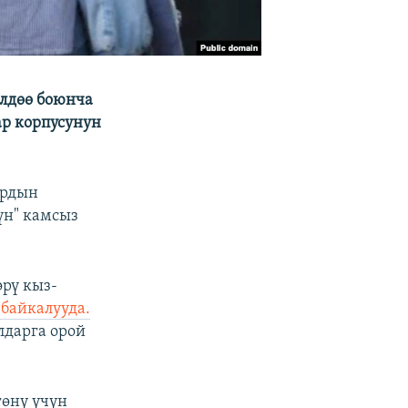
өлдөө боюнча
ар корпусунун
ардын
үн" камсыз
рү кыз-
 байкалууда.
лдарга орой
гөнү үчүн