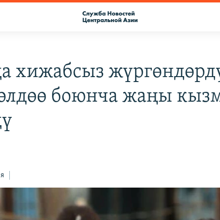
а хижабсыз жүргөндөрд
өлдөө боюнча жаңы кыз
дү
ся