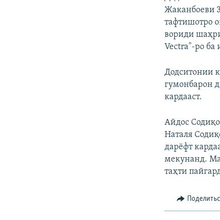
Жаканбоеви 3
тафтишотро о
вориди шаҳри
Vectra"-ро ба
Додситонии ку
гумонбарон д
кардааст.
Айдос Содиқо
Наталя Содиқ
дарёфт кардаа
мекунанд. Ма
таҳти пайгар
Поделить