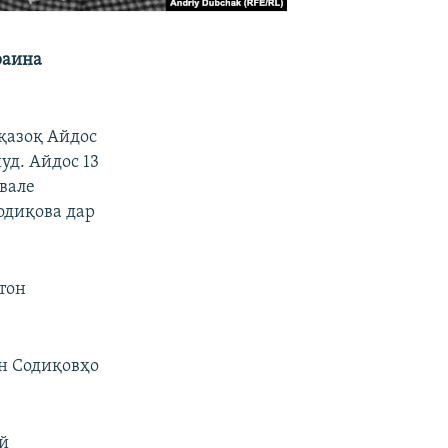
раина
қазоқ Айдос
уд. Айдос 13
вале
одиқова дар
тон
н Содиқовҳо
ай