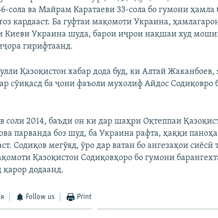
6-сола ва Майрам Каратаеви 33-сола бо гумони ҳамла 
ғоз кардааст. Ба гуфтаи мақомоти Украина, ҳамлагаро
 Киеви Украина шуда, барои иҷрои нақшаи худ моши
 иҷора гирифтаанд.
лли Қазоқистон хабар дода буд, ки Алтай Жаканбоев, 
ар сӯиқасд ба ҷони фаъоли мухолиф Айдос Содиқовро 
в соли 2014, баъди он ки дар шаҳри Оқтеппаи Қазоқис
ова парванда боз шуд, ба Украина рафта, ҳаққи паноҳ
ст. Содиқов мегӯяд, ӯро дар ватан бо ангезаҳои сиёсӣ
қомоти Қазоқистон Содиқовҳоро бо гумони барангех
д қарор додаанд.
ся
Follow us
Print