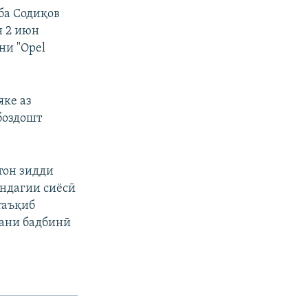
ба Содиқов
н 2 июн
ни "Opel
яке аз
боздошт
тон зидди
андагии сиёсӣ
 таъқиб
тани бадбинӣ