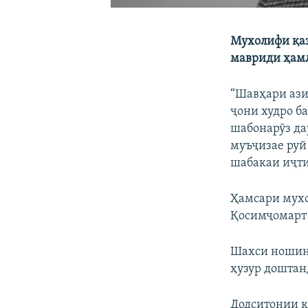
Мухолифи қаз
мавриди ҳамл
“Шавҳари ази
ҷони худро ба
шабонарӯз да
муъҷизае руй
шабакаи иҷт
Ҳамсари мухо
Қосимҷомарт 
Шахси ношино
ҳузур доштан
Додситонии к