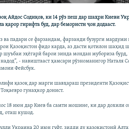
оқ Айдос Содиқов, ки 14 рӯз пеш дар шаҳри Киеви Ук
а қарор гирифта буд, дар бемористн ҷон додааст.
з ва падари се фарзандам, фарзанди бузурги мардуми 
рои Қазоқистон фидо карда, аз дасти қотилон шаҳид ш
р шуъбаи эҳёгарӣ барои зинда мондан мубориза бурд, 
 надод”, - навиштааст ҳамсари рӯзноманигор Наталя С
имоии Фейсбук.
лифи қазоқ дар марги шавҳараш президенти Қазоқис
Тоқаевро гунаҳкор донист.
с 18 июн дар Киев ба самти мошине, ки дар дохили о
д, оташ кушод.
улли Украина 20 июн гуфт, зидди ду қазоқистонӣ Алт