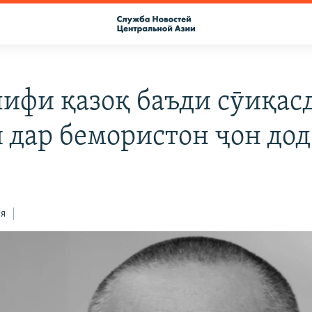
ифи қазоқ баъди сӯиқасд
 дар бемористон ҷон дод
ся