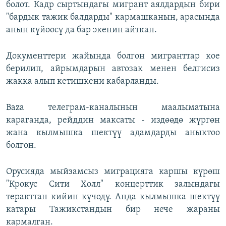
болот. Кадр сыртындагы мигрант аялдардын бири
"бардык тажик балдарды" кармашканын, арасында
анын күйөөсү да бар экенин айткан.
Документтери жайында болгон мигранттар кое
берилип, айрымдарын автозак менен белгисиз
жакка алып кетишкени кабарланды.
Baza телеграм-каналынын маалыматына
караганда, рейддин максаты - издөөдө жүргөн
жана кылмышка шектүү адамдарды аныктоо
болгон.
Орусияда мыйзамсыз миграцияга каршы күрөш
"Крокус Сити Холл" концерттик залындагы
теракттан кийин күчөдү. Анда кылмышка шектүү
катары Тажикстандын бир нече жараны
кармалган.