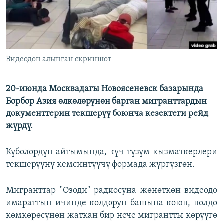
Видеодон алынган скриншот
20-июнда Москвадагы Новоясеневск базарында
Борбор Азия өлкөлөрүнөн барган мигранттардын
документтерин текшерүү боюнча кезектеги рейд
жүрдү.
Күбөлөрдүн айтымында, күч түзүм кызматкерлери
текшерүүнү кемсинтүүчү формада жүргүзгөн.
Мигранттар "Озоди" радиосуна жөнөткөн видеодо
имараттын ичинде колдорун башына коюп, полдо
көмкөрөсүнөн жаткан бир нече мигрантты көрүүгө