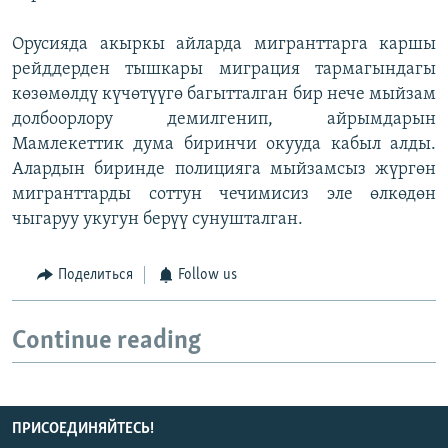
Орусияда акыркы айларда мигранттарга каршы
рейддерден тышкары миграция тармагындагы
көзөмөлдү күчөтүүгө багытталган бир нече мыйзам
долбоорлору демилгенип, айрымдарын
Мамлекеттик дума биринчи окууда кабыл алды.
Алардын биринде полицияга мыйзамсыз жүргөн
мигранттарды соттун чечимисиз эле өлкөдөн
чыгаруу укугун берүү сунушталган.
Поделиться
Follow us
Continue reading
ПРИСОЕДИНЯЙТЕСЬ!