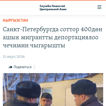
Ссылки
доступа
Вернуться
КЫРГЫЗСТАН
к
О ПРОЕКТЕ
Санкт-Петербургда соттор 400дөн
основному
ПОДПИСКА
содержанию
ашык мигрантты депортациялоо
КОНТАКТЫ
Вернутся
чечимин чыгарышты
к
RFE/RL ДИРЕКТ
главной
31 март, 2024
НАСТОЯЩЕЕ ВРЕМЯ
навигации
Вернутся
Поделиться
МИГРАНТ МЕДИА
к
поиску