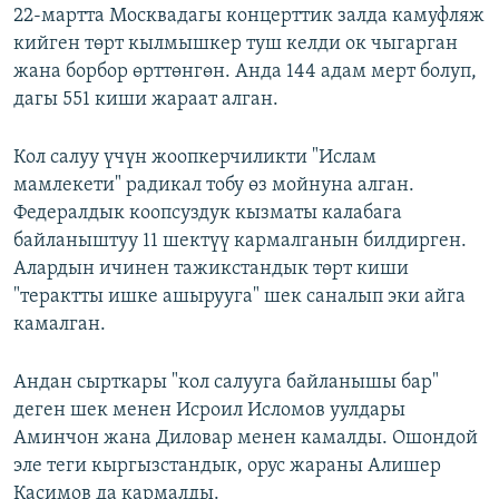
22-мартта Москвадагы концерттик залда камуфляж
кийген төрт кылмышкер туш келди ок чыгарган
жана борбор өрттөнгөн. Анда 144 адам мерт болуп,
дагы 551 киши жараат алган.
Кол салуу үчүн жоопкерчиликти "Ислам
мамлекети" радикал тобу өз мойнуна алган.
Федералдык коопсуздук кызматы калабага
байланыштуу 11 шектүү кармалганын билдирген.
Алардын ичинен тажикстандык төрт киши
"терактты ишке ашырууга" шек саналып эки айга
камалган.
Андан сырткары "кол салууга байланышы бар"
деген шек менен Исроил Исломов уулдары
Аминчон жана Диловар менен камалды. Ошондой
эле теги кыргызстандык, орус жараны Алишер
Касимов да кармалды.