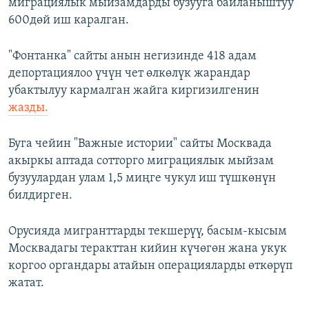
миграциялык мыйзамдарды бузууга байланыштуу
600дөй иш каралган.
"Фонтанка" сайты анын негизинде 418 адам
депортациялоо үчүн чет өлкөлүк жарандар
убактылуу кармалган жайга киргизилгенин
жазды.
Буга чейин "Важные истории" сайты Москвада
акыркы аптада сотторго миграциялык мыйзам
бузуулардан улам 1,5 миңге чукул иш түшкөнүн
билдирген.
Орусияда мигранттарды текшерүү, басым-кысым
Москвадагы теракттан кийин күчөгөн жана укук
коргоо органдары атайын операцияларды өткөрүп
жатат.