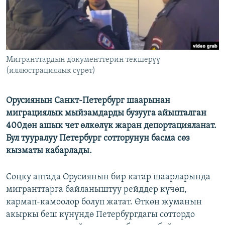
Мигранттардын документтерин текшерүү
(иллюстрациялык сүрөт)
Орусиянын Санкт-Петербург шаарынан
миграциялык мыйзамдарды бузууга айыпталган
400дөн ашык чет өлкөлүк жаран депортацияланат.
Бул тууралуу Петербург сотторунун басма сөз
кызматы кабарлады.
Соңку аптада Орусиянын бир катар шаарларында
мигранттарга байланыштуу рейддер күчөп,
кармап-камоолор болуп жатат. Өткөн жуманын
акыркы беш күнүндө Петербургдагы соттордо