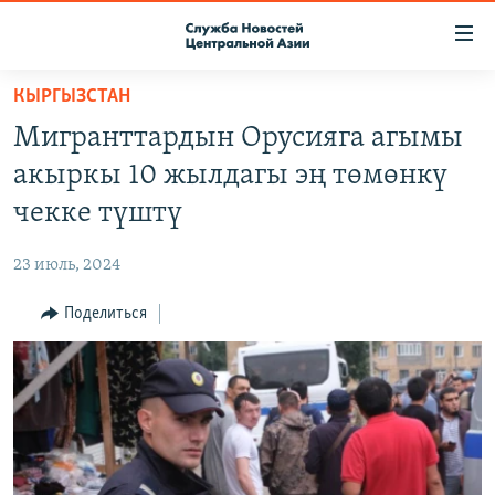
Ссылки
доступа
Вернуться
КЫРГЫЗСТАН
к
О ПРОЕКТЕ
Мигранттардын Орусияга агымы
основному
ПОДПИСКА
содержанию
акыркы 10 жылдагы эң төмөнкү
КОНТАКТЫ
Вернутся
чекке түштү
к
RFE/RL ДИРЕКТ
главной
23 июль, 2024
НАСТОЯЩЕЕ ВРЕМЯ
навигации
Вернутся
Поделиться
МИГРАНТ МЕДИА
к
поиску