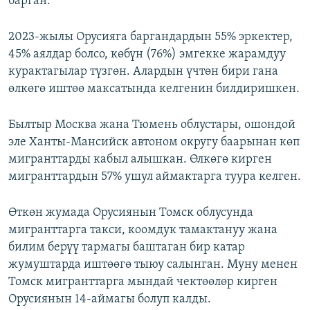
барган.
2023-жылы Орусияга баргандардын 55% эркектер,
45% аялдар болсо, көбүн (76%) эмгекке жарамдуу
курактагылар түзгөн. Алардын үчтөн бири гана
өлкөгө иштөө максатында келгенин билдиришкен.
Былтыр Москва жана Тюмень облустары, ошондой
эле Ханты-Мансийск автоном округу баарынан көп
мигранттарды кабыл алышкан. Өлкөгө кирген
мигранттардын 57% ушул аймактарга туура келген.
Өткөн жумада Орусиянын Томск облусунда
мигранттарга такси, коомдук тамактануу жана
билим берүү тармагы баштаган бир катар
жумуштарда иштөөгө тыюу салынган. Муну менен
Томск мигранттарга мындай чектөөлөр кирген
Орусиянын 14-аймагы болуп калды.