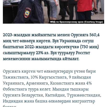
2023-жылдын жыйынтыгы менен Орусияга 560,4
миң чет өлкөлүк кирген. Бул Украинада согуш
башталган 2022-жылдагы көрсөткүчкө (730 миң)
салыштырмалуу 23% аз. Бул тууралуу Росстат
мекемесинин маалыматында айтылат.
Орусияга кирген чет өлкөлүктөрдүн үчтөн бири
Тажикстанга, 10% Кыргызстанга, 9 пайыздан
Украинага, Арменияга, Казакстанга жана 4%
Өзбекстанга туура келет. Мындан тышкары
Орусияга Беларустан, Кытайдан, Түркмөнстандан,
Индиядан жана башка өлкөлөрдөн мигранттар