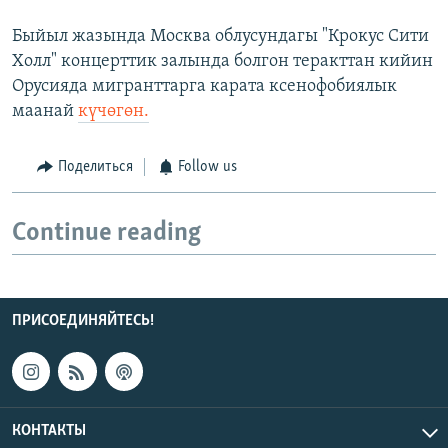
Быйыл жазында Москва облусундагы "Крокус Сити
Холл" концерттик залында болгон теракттан кийин
Орусияда мигранттарга карата ксенофобиялык
маанай
күчөгөн.
Поделиться
Follow us
Continue reading
ПРИСОЕДИНЯЙТЕСЬ!
КОНТАКТЫ