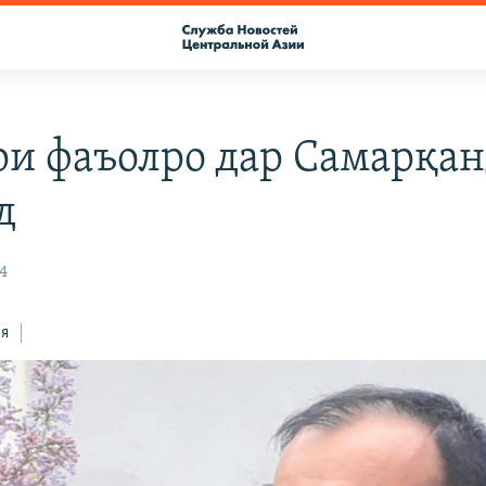
ри фаъолро дар Самарқан
д
24
ся