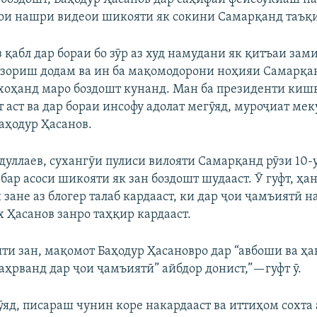
рои нашри видеои шикояти як сокини Самарқанд таъқи
 қабл дар бораи бо зӯр аз худ намудани як қитъаи зам
зориш додам ва ин ба мақомодорони ноҳияи Самарқа
хоҳанд маро боздошт кунанд. Ман ба президенти кишв
т аст ва дар бораи инсофу адолат мегӯяд, муроҷиат ме
аҳодур Ҳасанов.
дуллаев, сухангӯи пулиси вилояти Самарқанд рӯзи 10-
 бар асоси шикояти як зан боздошт шудааст. Ӯ гуфт, ҳа
зане аз блогер талаб кардааст, ки дар ҷои ҷамъиятӣ н
х Ҳасанов занро таҳқир кардааст.
яти зан, мақомот Баҳодур Ҳасановро дар “авбоши ва ҳа
аҳрванд дар ҷои ҷамъиятӣ” айбдор донист,”—гуфт ӯ.
яд, писараш чунин коре накардааст ва иттиҳом сохта 