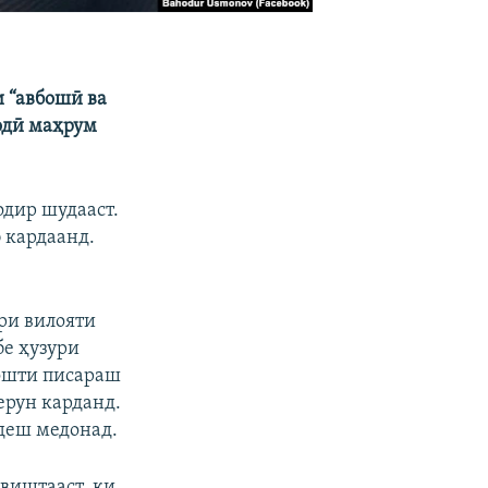
и “авбошӣ ва
зодӣ маҳрум
одир шудааст.
 кардаанд.
ри вилояти
бе ҳузури
дошти писараш
берун карданд.
деш медонад.
авиштааст, ки