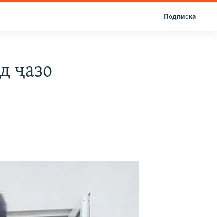
Подписка
д ҷазо