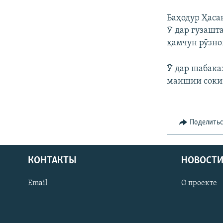
Баҳодур Ҳаса
Ӯ дар гузашт
ҳамчун рӯзно
Ӯ дар шабака
маишии сокин
Поделить
КОНТАКТЫ
НОВОСТИ
Email
О проекте