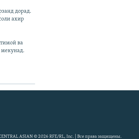
рзанд дорад.
соли ахир
ҷтимоӣ ва
 мекунад.
CENTRAL ASIAN © 2026 RFE/RL, Inc. | Все права защищены.