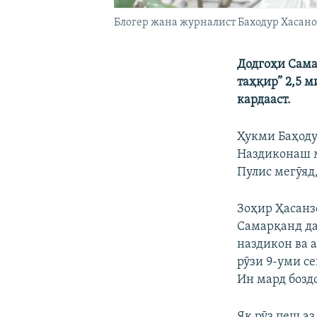
Блогер жана журналист Баходур Хасано
Додгоҳи Сама
таҳқир” 2,5 м
кардааст.
Ҳукми Баҳоду
Наздиконаш м
Пулис мегӯяд,
Зоҳир Ҳасанз
Самарқанд да
наздикон ва а
рӯзи 9-уми се
Ин мард бозд
Як рӯз пеш а