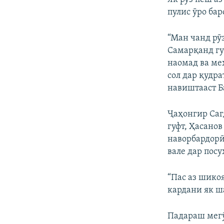
пулис ӯро ба
“Ман чанд рӯз
Самарқанд гу
наомад ва ме
сол дар қудра
навиштааст Б
Ҷаҳонгир Саг
гуфт, Ҳасанов
наворбардорӣ 
вале дар посу
“Пас аз шико
кардани як ш
Падараш мегӯ