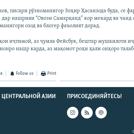
нов, писари рӯзноманигор Зоҳир Ҳасанзода буда, се фа
а дар нашрияи “Овози Самарқанд” кор мекард ва чанд 
манигори озод ва блогер фаъолият дорад.
ҳои иҷтимоӣ, аз ҷумла Фейсбук, бештар мушкилоти и
онро нашр карда, аз мақомот роҳи ҳали онҳоро талаб
ся
Follow us
Print
 ЦЕНТРАЛЬНОЙ АЗИИ
ПРИСОЕДИНЯЙТЕСЬ!