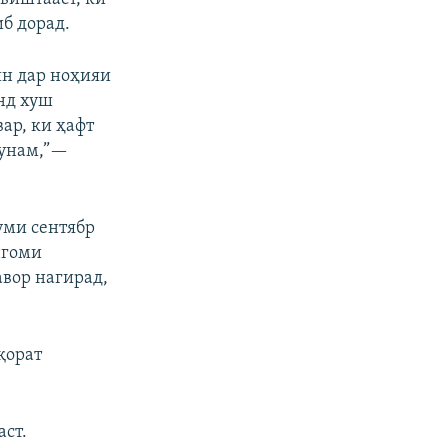
б дорад.
ин дар ноҳияи
нд хуш
ар, ки ҳафт
кунам,”—
уми сентябр
нгоми
авор нагирад,
қорат
аст.