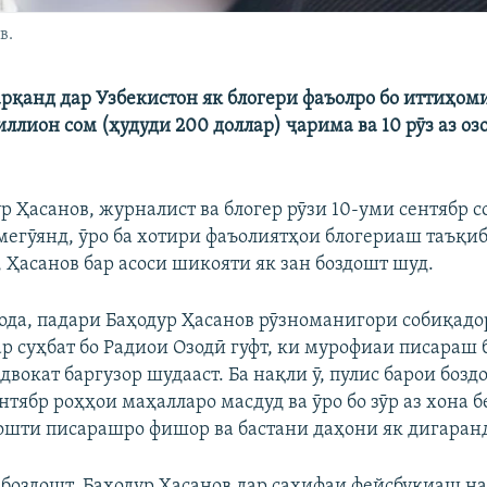
в.
рқанд дар Узбекистон як блогери фаъолро бо иттиҳом
иллион сом (ҳудуди 200 доллар) ҷарима ва 10 рӯз аз о
р Ҳасанов, журналист ва блогер рӯзи 10-уми сентябр с
егӯянд, ӯро ба хотири фаъолиятҳои блогериаш таъқиб
 Ҳасанов бар асоси шикояти як зан боздошт шуд.
ода, падари Баҳодур Ҳасанов рӯзноманигори собиқадо
р суҳбат бо Радиои Озодӣ гуфт, ки мурофиаи писараш 
двокат баргузор шудааст. Ба нақли ӯ, пулис барои боз
нтябр роҳҳои маҳалларо масдуд ва ӯро бо зӯр аз хона 
ошти писарашро фишор ва бастани даҳони як дигаран
з боздошт, Баҳодур Ҳасанов дар саҳифаи фейсбукиаш н