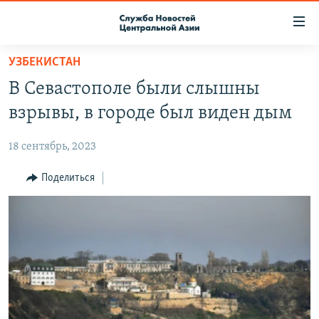
Ссылки
доступа
Вернуться
УЗБЕКИСТАН
к
О ПРОЕКТЕ
В Севастополе были слышны
основному
ПОДПИСКА
содержанию
взрывы, в городе был виден дым
КОНТАКТЫ
Вернутся
к
18 сентябрь, 2023
RFE/RL ДИРЕКТ
главной
НАСТОЯЩЕЕ ВРЕМЯ
Поделиться
навигации
Вернутся
МИГРАНТ МЕДИА
к
поиску