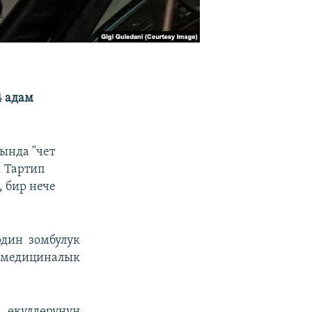
4 адам
ында "чет
 Тартип
 бир нече
дин зомбулук
а медициналык
өкүлдөрүнүн