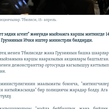
циячылар. Тбилиси, 15- апрель.
ет элдик агент" жөнүндө мыйзамга каршы митингде 1
 Грузиянын Ички иштер министрли билдирди.
ртең менен Тбилисиде жана Грузиянын башка шаарлар
 мыйзамына каршы нааразылык акциялары башталган.
менен демонстранттар ортосунда кагылышуу катталып,
ан.
министрлигинин маалыматы боюнча, "митингчилер
н натыйжасында" бир полициячы жарадар болду. Аг
түлдү.
катышуучулары "майда бейбаштык жана бийлик 