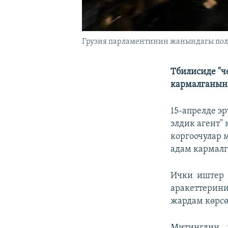
Грузия парламентинин жанындагы поли
Тбилисиде "ч
кармалганын
15-апрелде э
элдик агент"
коргоочулар 
адам кармалг
Ички иштер 
аракеттерини
жардам көрсө
Митингдин 