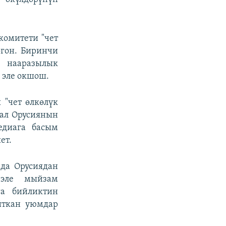
комитети "чет
огон. Биринчи
, нааразылык
 эле окшош.
"чет өлкөлүк
 ал Орусиянын
едиага басым
ет.
нда Орусиядан
 эле мыйзам
га бийликтин
йткан уюмдар