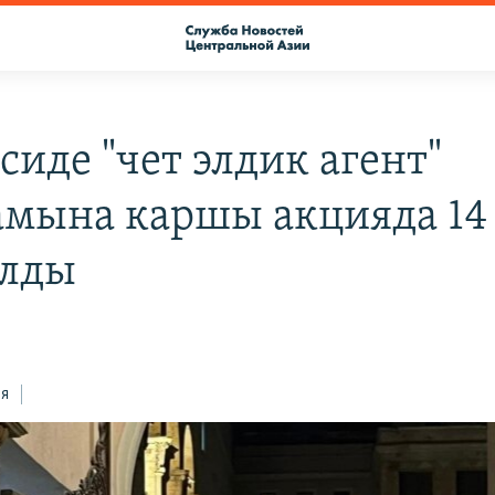
сиде "чет элдик агент"
мына каршы акцияда 14
алды
ся