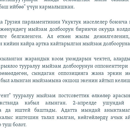
баш ийбөө" үчүн кармалышкан.
а Грузия парламентинин Укуктук маселелер боюнча 
 жөнүндөгү мыйзам долбоорун биринчи окууда колд
елге белгиленген. Ал өткөн жылы демилгеленип
 кийин кайра артка кайтарылган мыйзам долбооруна
жыланган жарандык коом уюмдарын чектеп, аларды 
арыялоо тууралуу мыйзам долбоорунун оппоненттери
зөмөлдөгөн, сындаган оппозицияга жана эркин м
кабыл алынган мыйзамына окшош экенин айтып келиш
гент" тууралуу мыйзам постсоветтик өлкөлөр арасы
кстанда кабыл алынган. 2-апрелде ушундай
да да иштей баштады. Адатта мындай аныктама
калыс иштешин талап кылган, көйгөйлөрдү ачык а
 туш болот.