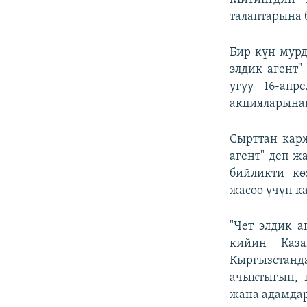
талаптарына 
Бир күн мурд
элдик агент"
угуу 16-апр
акцияларынан
Сырттан кар
агент" деп ж
бийликти кө
жасоо үчүн 
"Чет элдик а
кийин Каза
Кыргызстан
ачыктыгын, 
жана адамдар