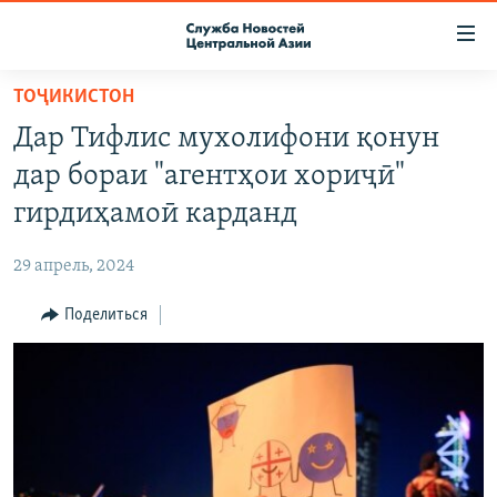
Ссылки
доступа
Вернуться
ТОҶИКИСТОН
к
О ПРОЕКТЕ
Дар Тифлис мухолифони қонун
основному
ПОДПИСКА
содержанию
дар бораи "агентҳои хориҷӣ"
КОНТАКТЫ
Вернутся
гирдиҳамоӣ карданд
к
RFE/RL ДИРЕКТ
главной
29 апрель, 2024
НАСТОЯЩЕЕ ВРЕМЯ
навигации
Вернутся
Поделиться
МИГРАНТ МЕДИА
к
поиску