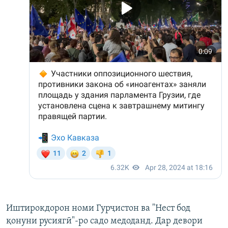
Иштирокдорон номи Гурҷистон ва "Нест бод
қонуни русиягӣ"-ро садо медоданд. Дар девори