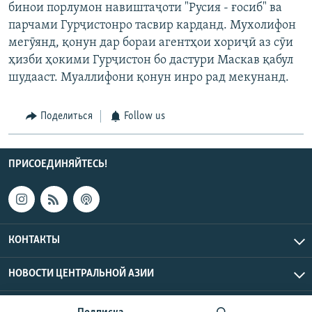
бинои порлумон навиштаҷоти "Русия - ғосиб" ва
парчами Гурҷистонро тасвир карданд. Мухолифон
мегӯянд, қонун дар бораи агентҳои хориҷӣ аз сӯи
ҳизби ҳокими Гурҷистон бо дастури Маскав қабул
шудааст. Муаллифони қонун инро рад мекунанд.
Поделиться
Follow us
ПРИСОЕДИНЯЙТЕСЬ!
КОНТАКТЫ
НОВОСТИ ЦЕНТРАЛЬНОЙ АЗИИ
CENTRAL ASIAN © 2026 RFE/RL, Inc. | Все права защищены.