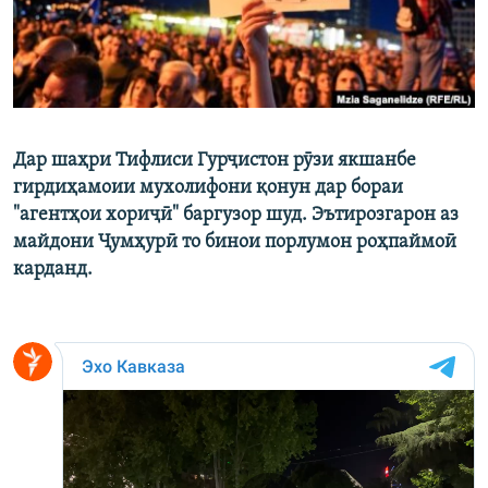
Дар шаҳри Тифлиси Гурҷистон рӯзи якшанбе
гирдиҳамоии мухолифони қонун дар бораи
"агентҳои хориҷӣ" баргузор шуд. Эътирозгарон аз
майдони Ҷумҳурӣ то бинои порлумон роҳпаймоӣ
карданд.