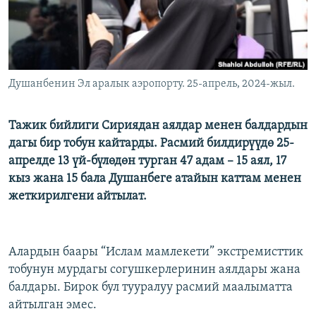
Душанбенин Эл аралык аэропорту. 25-апрель, 2024-жыл.
Тажик бийлиги Сириядан аялдар менен балдардын
дагы бир тобун кайтарды. Расмий билдирүүдө 25-
апрелде 13 үй-бүлөдөн турган 47 адам – 15 аял, 17
кыз жана 15 бала Душанбеге атайын каттам менен
жеткирилгени айтылат.
Алардын баары “Ислам мамлекети” экстремисттик
тобунун мурдагы согушкерлеринин аялдары жана
балдары. Бирок бул тууралуу расмий маалыматта
айтылган эмес.