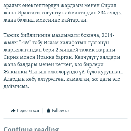
аралык өнөктөштөрдүн жардамы менен Сирия
жана Ирактагы согуштук аймактардан 334 аялды
жана баланы мекенине кайтарган.
Тажик бийлигинин маалыматы боюнча, 2014-
жылы “ИМ” тобу Ислам халифатын түзгөнүн
жарыялагандан бери 2 миңдей тажик жараны
Сирия менен Иракка барган. Көпчүлүгү аялдары
жана балдары менен кеткен, кээ бирлери
Жакынкы Чыгыш өлкөлөрүндө үй-бүлө курушкан.
Алардын көбү өлтүрүлгөн, камалган, же дагы эле
дайынсыз.
Поделиться
Follow us
Continue reading