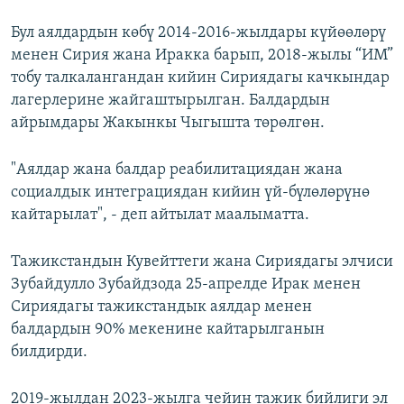
Бул аялдардын көбү 2014-2016-жылдары күйөөлөрү
менен Сирия жана Иракка барып, 2018-жылы “ИМ”
тобу талкалангандан кийин Сириядагы качкындар
лагерлерине жайгаштырылган. Балдардын
айрымдары Жакынкы Чыгышта төрөлгөн.
"Аялдар жана балдар реабилитациядан жана
социалдык интеграциядан кийин үй-бүлөлөрүнө
кайтарылат", - деп айтылат маалыматта.
Тажикстандын Кувейттеги жана Сириядагы элчиси
Зубайдулло Зубайдзода 25-апрелде Ирак менен
Сириядагы тажикстандык аялдар менен
балдардын 90% мекенине кайтарылганын
билдирди.
2019-жылдан 2023-жылга чейин тажик бийлиги эл