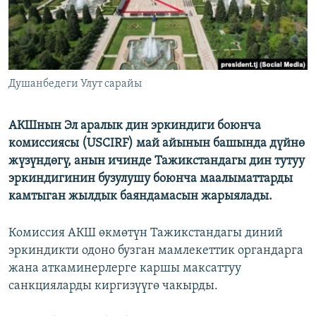
Душанбедеги Улут сарайы
АКШнын Эл аралык дин эркиндиги боюнча
комиссиясы (USCIRF) май айынын башында дүйнө
жүзүндөгү, анын ичинде Тажикстандагы дин тутуу
эркиндигинин бузулушу боюнча маалыматтарды
камтыган жылдык баяндамасын жарыялады.
Комиссия АКШ өкмөтүн Тажикстандагы диний
эркиндикти одоно бузган мамлекеттик органдарга
жана аткаминерлерге каршы максаттуу
санкцияларды киргизүүгө чакырды.