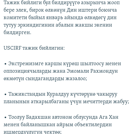
Тажик бийлиги бул билдирүүгө азырынча жооп
бере элек, бирок өлкөнүн Дин иштери боюнча
комитети быйыл январь айында өлкөдөгү дин
тутуу эркиндигинин абалын жакшы экенин
билдирген.
USCIRF тажик бийлигин:
• Экстремизмге каршы күрөш шылтоосу менен
оппозициячыларды жана Эмомали Рахмондун
өкмөтүн сындагандарды жазалоо;
• Тажикстандын Куралдуу күчтөрүнө чакыруу
планынын аткарылбаганы үчүн мечиттерди жабуу;
• Тоолуу Бадахшан автоном облусунда Ага Хан
менен байланышкан айрым объектилердин
ишмердүүлүгүн чектөө;