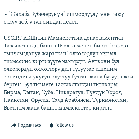
• "Жахаба Күбөлөрүнүн" ишмердүүлүгүнө тыюу
салуу ж.б. үчүн сындап келет.
USCIRF АКШнын Мамлекеттик департаментин
Тажикстанды башка 16 өлкө менен бирге "өзгөчө
тынчсыздануу жараткан" өлкөлөрдүн кызыл
тизмесине киргизүүгө чакырды. Анткени бул
өлкөлөрдүн өкмөттөрү дин тутуу же ишеним
эркиндиги укугун олуттуу бузган жана бузууга жол
берген. Бул тизмеге Тажикстандан тышкары
Бирма, Кытай, Куба, Никарагуа, Түндүк Корея,
Пакистан, Орусия, Сауд Арабиясы, Түркмөнстан,
Вьетнам жана башка мамлекеттер кирген.
Поделиться
Follow us