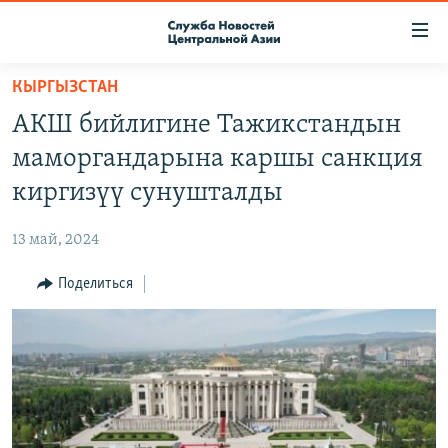
Ссылки
доступа
Вернуться
КЫРГЫЗСТАН
к
О ПРОЕКТЕ
АКШ бийлигине Тажикстандын
основному
ПОДПИСКА
содержанию
маморгандарына каршы санкция
КОНТАКТЫ
Вернутся
киргизүү сунушталды
к
RFE/RL ДИРЕКТ
главной
13 май, 2024
НАСТОЯЩЕЕ ВРЕМЯ
навигации
Вернутся
Поделиться
МИГРАНТ МЕДИА
к
поиску