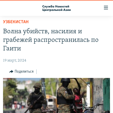
Ссылки
доступа
Вернуться
УЗБЕКИСТАН
к
О ПРОЕКТЕ
Волна убийств, насилия и
основному
ПОДПИСКА
содержанию
грабежей распространилась по
КОНТАКТЫ
Вернутся
Гаити
к
RFE/RL ДИРЕКТ
главной
19 март, 2024
НАСТОЯЩЕЕ ВРЕМЯ
навигации
Вернутся
Поделиться
МИГРАНТ МЕДИА
к
поиску