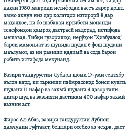
Пейҷер як дастгоҳи иртиботии бесим аст, ки дар
даҳаи 1980 мавриди истифодаи васеъ қарор дошт,
аммо акнун низ дар ҳолатҳои изтирорӣ ё дар
маҳалҳое, ки бо шабакаи иртиботӣ монанди
телефонҳои ҳамроҳ дастрасӣ надорад, истифода
мешавад. Тибқи гузоришҳо, нерӯҳои "Ҳизбуллоҳ"
барои мамониат аз шунида шудан ё фош шудани
маълумот, аз ин равиши қадимӣ ва сода барои
робита истифода мекунанд.
Вазири тандурустии Лубнон шоми 17-уми сентябр
эълон кард, ки таркиши паёмрасонҳо боиси кушта
шудани 11 нафар ва захмӣ шудани 4 ҳазор тани
дигар шуд ва вазъияти дастикам 400 нафар захмӣ
вазнин аст.
Фирос Ал-Абяз, вазири тандурустии Лубнон
ҳамчунин гуфтааст, бештари осебҳо аз чеҳра, даст