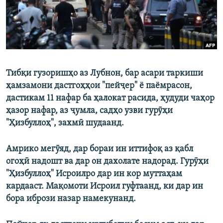
Тибқи гузоришҳо аз Лубнон, бар асари таркиши
ҳамзамони дастгоҳҳои "пейҷер" ё паёмрасон,
дастикам 11 нафар ба ҳалокат расида, ҳудуди чаҳор
ҳазор нафар, аз ҷумла, садҳо узви гурӯҳи
"Ҳизбуллоҳ", захмӣ шудаанд.
Амрико мегӯяд, дар бораи ин иттифоқ аз қабл
огоҳӣ надошт ва дар он дахолате надорад. Гурӯҳи
"Ҳизбуллоҳ" Исроилро дар ин кор муттаҳам
кардааст. Мақомоти Исроил гуфтаанд, ки дар ин
бора ибрози назар намекунанд.