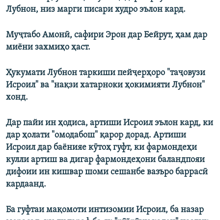
Лубнон, низ марги писари худро эълон кард.
Муҷтабо Амонӣ, сафири Эрон дар Бейрут, ҳам дар
миёни захмиҳо ҳаст.
Ҳукумати Лубнон таркиши пейҷерҳоро "таҷовузи
Исроил" ва "нақзи хатарноки ҳокимияти Лубнон"
хонд.
Дар пайи ин ҳодиса, артиши Исроил эълон кард, ки
дар ҳолати "омодабош" қарор дорад. Артиши
Исроил дар баёнияе кӯтоҳ гуфт, ки фармондеҳи
кулли артиш ва дигар фармондеҳони баландпояи
дифоии ин кишвар шоми сешанбе вазъро баррасӣ
кардаанд.
Ба гуфтаи мақомоти интизомии Исроил, ба назар