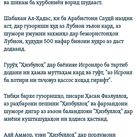
ва шикам ба қурбониён ворид шудааст.
Шабакаи Ал-Ҳадас, ки ба Арабистони Саудӣ наздик
аст, дар гузориши худ аз Лубнон эълон кард, аз
шумори умумии захмиҳо дар бемористонҳои
Лубнон, ҳудуди 500 нафар биноии худро аз даст
додаанд.
Гурӯҳ "Ҳизбулоҳ" дар баёнияе Исроилро ба тартиб
додани ин ҳамла муттаҳам кард ва гуфт, "аз Исроил
ба хотири ин таҷовуз қассос хоҳад гирифт".
Тибқи бархе гузоришҳо, писари Ҳасан Фазлуллоҳ,
аз раҳбарони пешини "Ҳизбуллоҳ" ва фарзандони
шуморе дигар аз аъзои баландпояи "Ҳизбуллоҳ" дар
миёни кушташудаҳои ин ҳодиса ҳастанд.
Алӣ Аммор, узви "Ҳизбуллоҳ" дар порлумони