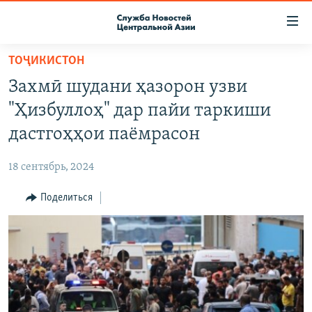
Ссылки
доступа
Вернуться
ТОҶИКИСТОН
к
О ПРОЕКТЕ
Захмӣ шудани ҳазорон узви
основному
ПОДПИСКА
содержанию
"Ҳизбуллоҳ" дар пайи таркиши
КОНТАКТЫ
Вернутся
дастгоҳҳои паёмрасон
к
RFE/RL ДИРЕКТ
главной
18 сентябрь, 2024
НАСТОЯЩЕЕ ВРЕМЯ
навигации
Вернутся
Поделиться
МИГРАНТ МЕДИА
к
поиску