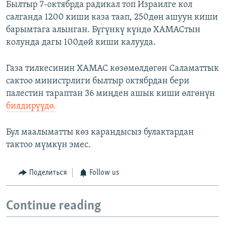
Былтыр 7-октябрда радикал топ Израилге кол
салганда 1200 киши каза таап, 250дөн ашуун киши
барымтага алынган. Бүгүнкү күндө ХАМАСтын
колунда дагы 100дөй киши калууда.
Газа тилкесинин ХАМАС көзөмөлдөгөн Саламаттык
сактоо министрлиги былтыр октябрдан бери
палестин тараптан 36 миңден ашык киши өлгөнүн
билдирүүдө.
Бул маалыматты көз карандысыз булактардан
тактоо мүмкүн эмес.
Поделиться
Follow us
Continue reading