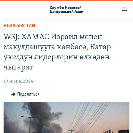
Ссылки
доступа
Вернуться
КЫРГЫЗСТАН
к
О ПРОЕКТЕ
WSJ: ХАМАС Израил менен
основному
ПОДПИСКА
содержанию
макулдашууга көнбөсө, Катар
КОНТАКТЫ
Вернутся
уюмдун лидерлерин өлкөдөн
к
RFE/RL ДИРЕКТ
чыгарат
главной
НАСТОЯЩЕЕ ВРЕМЯ
навигации
10 июнь, 2024
Вернутся
МИГРАНТ МЕДИА
к
Поделиться
поиску