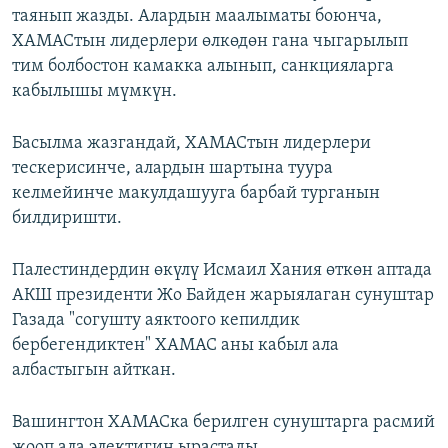
таянып жазды. Алардын маалыматы боюнча,
ХАМАСтын лидерлери өлкөдөн гана чыгарылып
тим болбостон камакка алынып, санкцияларга
кабылышы мүмкүн.
Басылма жазгандай, ХАМАСтын лидерлери
тескерисинче, алардын шартына туура
келмейинче макулдашууга барбай турганын
билдиришти.
Палестиндердин өкүлү Исмаил Хания өткөн аптада
АКШ президенти Жо Байден жарыялаган сунуштар
Газада "согушту аяктоого кепилдик
бербегендиктен" ХАМАС аны кабыл ала
албастыгын айткан.
Вашингтон ХАМАСка берилген сунуштарга расмий
жооп ала электигин ырастады.