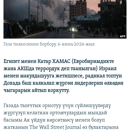
Газа тилкесинин борбору. 6-июнь 2024-жыл
Египет менен Катар ХАМАС (Евробиримдикте
жана АКШда террордук деп таанылган) Израил
менен макулдашууга жетишпесе, радикал топтун
Дохада баш калкалап жүргөн лидерлерин өлкөдөн
чыгарарын айтып коркутту.
Газада тынчтык орнотуу үчүн сүйлөшүүлөрдү
жүргүзүп келаткан ортомчулардын мындай
басымы Ак үйдүн көрсөтмөсү менен болуп
жатканын The Wall Street Journal өз булактарына