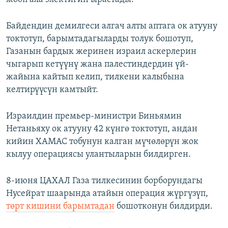
Байдендин демилгеси алгач алты аптага ок атууну
токтотуп, барымтадагыларды толук бошотуп,
Газанын бардык жеринен израил аскерлерин
чыгарып кетүүнү жана палестиндердин үй-
жайына кайтып келип, тилкени калыбына
келтирүүсүн камтыйт.
Израилдин премьер-министри Биньямин
Нетаньяху ок атууну 42 күнгө токтотуп, андан
кийин ХАМАС тобунун калган мүчөлөрүн жок
кылуу операциясы улантыларын билдирген.
8-июня ЦАХАЛ Газа тилкесинин борборундагы
Нусейрат шаарында атайын операция жүргүзүп,
төрт кишини барымтадан
бошотконун билдирди.