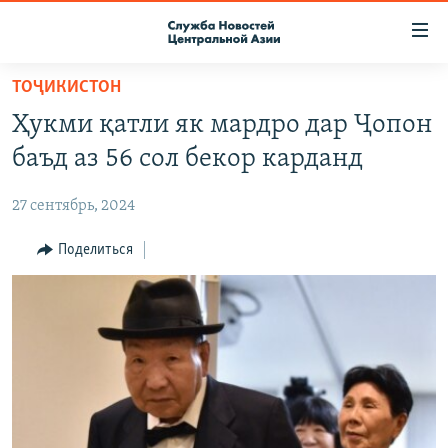
Ссылки
доступа
Вернуться
ТОҶИКИСТОН
к
О ПРОЕКТЕ
Ҳукми қатли як мардро дар Ҷопон
основному
ПОДПИСКА
содержанию
баъд аз 56 сол бекор карданд
КОНТАКТЫ
Вернутся
к
27 сентябрь, 2024
RFE/RL ДИРЕКТ
главной
НАСТОЯЩЕЕ ВРЕМЯ
Поделиться
навигации
Вернутся
МИГРАНТ МЕДИА
к
поиску