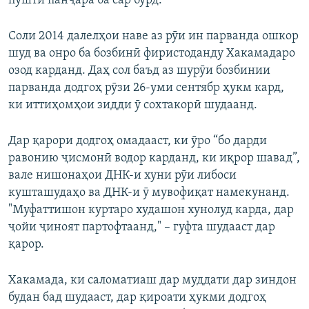
пушти панҷара ба сар бурд.
Соли 2014 далелҳои наве аз рӯи ин парванда ошкор
шуд ва онро ба бозбинӣ фиристоданду Хакамадаро
озод карданд. Даҳ сол баъд аз шурӯи бозбинии
парванда додгоҳ рӯзи 26-уми сентябр ҳукм кард,
ки иттиҳомҳои зидди ӯ сохтакорӣ шудаанд.
Дар қарори додгоҳ омадааст, ки ӯро “бо дарди
равонию ҷисмонӣ водор карданд, ки иқрор шавад”,
вале нишонаҳои ДНК-и хуни рӯи либоси
кушташудаҳо ва ДНК-и ӯ мувофиқат намекунанд.
"Муфаттишон куртаро худашон хунолуд карда, дар
ҷойи ҷиноят партофтаанд," – гуфта шудааст дар
қарор.
Хакамада, ки саломатиаш дар муддати дар зиндон
будан бад шудааст, дар қироати ҳукми додгоҳ