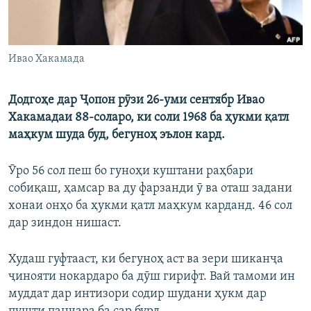
Ивао Хакамада
Додгоҳе дар Ҷопон рӯзи 26-уми сентябр Ивао
Хакамадаи 88-соларо, ки соли 1968 ба ҳукми қатл
маҳкум шуда буд, бегуноҳ эълон кард.
Ӯро 56 сол пеш бо гуноҳи куштани раҳбари
собиқаш, ҳамсар ва ду фарзанди ӯ ва оташ задани
хонаи онҳо ба ҳукми қатл маҳкум карданд. 46 сол
дар зиндон нишаст.
Худаш гуфтааст, ки бегуноҳ аст ва зери шиканҷа
ҷинояти нокардаро ба дӯш гирифт. Вай тамоми ин
муддат дар интизори содир шудани ҳукм дар