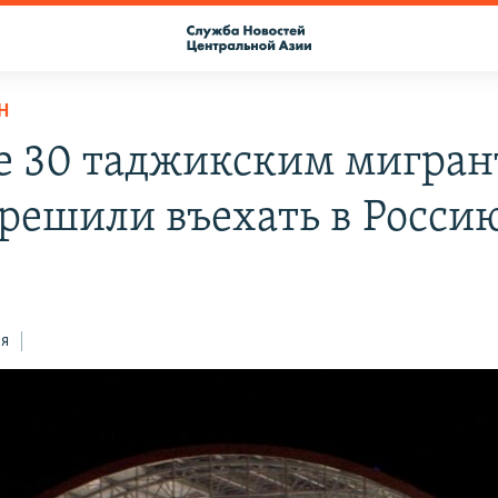
Н
 30 таджикским мигран
зрешили въехать в Росси
ся