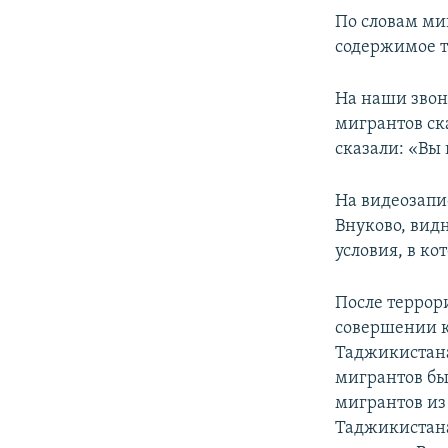
По словам ми
содержимое т
На наши звонк
мигрантов ска
сказали: «Вы 
На видеозапи
Внуково, вид
условия, в ко
После террори
совершении к
Таджикистана
мигрантов бы
мигрантов из
Таджикистана