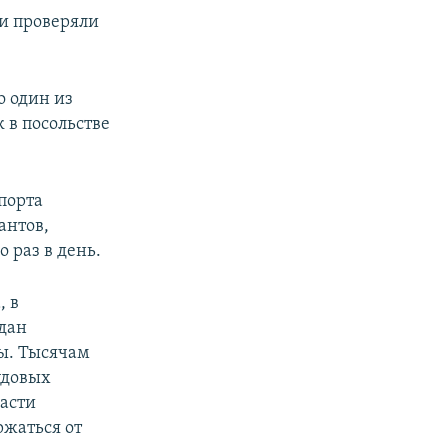
 и проверяли
о один из
 в посольстве
порта
антов,
о раз в день.
, в
дан
ы. Тысячам
удовых
ласти
жаться от