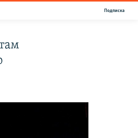
Подписка
там
ю