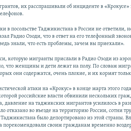
грантов, их расспрашивали об инциденте в «Крокусе»
елефонов.
и в посольстве Таджикистана в России не ответили, н
зал Радио Озоди, что в ответ на его телефонный звонок
ведь знали, что есть проблемы, зачем вы приехали».
си, которую мигранты прислали в Радио Озоди из аэро
но, что женщины и дети лежат на полу. По словам мигр
торых они содержатся, очень плохие, и их кормят тольк
стической атаки на «Крокус» в конце марта этого года
оторой российские власти обвинили нескольких граж
, давление на таджикских мигрантов усилилось в раз
ло отказано во въезде на территорию России, сотни тр
 Таджикистана было депортировано из этой страны. В
 порекомендовали своим гражданам временно воздер