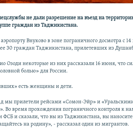
пецслужбы не дали разрешение на въезд на территори
уппе граждан из Таджикистана.
 аэропорту Внуково в зоне пограничного досмотра с 14
лее 30 граждан Таджикистана, прилетевших из Душанб
дио Озоди некоторые из них рассказали 16 июня, что с
головной болью» для России.
явших» есть женщины и дети.
ад мы прилетели рейсами «Сомон-Эйр» и «Уральским
. Во время прохождения пограничного контроля к н
и ФСБ и сказали, что вы из Таджикистана, вы наносит
ащайтесь на родину», - рассказал один из мигрантов.