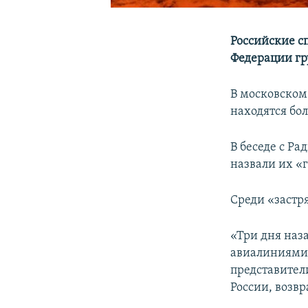
Российские с
Федерации гр
В московском
находятся бо
В беседе с Ра
назвали их «
Среди «застр
«Три дня наз
авиалиниями»
представител
России, возвр