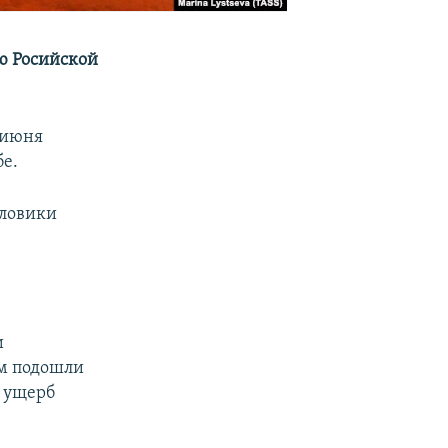
ю Росийской
 июня
е.
иловики
и
ам подошли
е ущерб