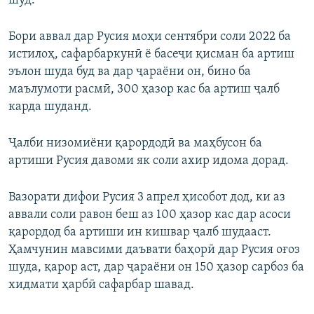
шуд.
Бори аввал дар Русия моҳи сентябри соли 2022 ба
истилоҳ, сафарбаркунӣ ё басеҷи қисман ба артиш
эълон шуда буд ва дар ҷараёни он, бино ба
маълумоти расмӣ, 300 ҳазор кас ба артиш ҷалб
карда шуданд.
Ҷалби низомиёни қарордодӣ ва маҳбусон ба
артиши Русия давоми як соли ахир идома дорад.
Вазорати дифои Русия 3 апрел ҳисобот дод, ки аз
аввали соли равон беш аз 100 ҳазор кас дар асоси
қарордод ба артиши ин кишвар ҷалб шудааст.
Ҳамчунин мавсими даъвати баҳорӣ дар Русия оғоз
шуда, қарор аст, дар ҷараёни он 150 ҳазор сарбоз ба
хидмати ҳарбӣ сафарбар шавад.