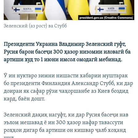
Зеленский (аз рост) ва Стубб
Президенти Украина Владимир Зеленский гуфт,
Русия барои басеҷи 300 ҳазор низомии иловагӣ ба
артиши худ то 1 июни имсол омодагӣ мебинад.
Ӯ ин нуктаро зимни нишасти хабарии муштарак
бо президенти Финландия Александр Стубб, ки дар
доираи як сафар рӯзи чаҳоршанбе аз Киев боздид
кард, баён дошт.
Зеленский дақиқ нагуфт, ки дар Русия басеҷи нав
эълом мешавад ё ин 300 ҳазор нафар тавассути
роҳҳои дигар ба артиши он кишвар ҷалб хоҳанд