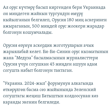
Ал орус күчтөрү басып киргенден бери Украинада
он миңдеген жайкын тургундун өмүрү
кыйылганын белгилеп, Орусия 180 миң аскеринен
ажыраганын, 500 миңдей орус жоокери жарадар
болгонун кошумчалады.
Орусия өзүнүн аскердик жоготууларын ачык
жарыялабай келет. Би-Би-Синин орус кызматынын
жана "Медуза" басылмасынын журналисттери
Орусия үчүн согушкан 45 миңден ашуун адам
согушта набыт болгонун тактаган.
"Украина. 2024-жыл" форумунун алкагында
өткөрүлгөн басма сөз жыйынында Зеленский
согуштагы жеңиш Батыштын колдоосунан көз
каранды экенин белгиледи.