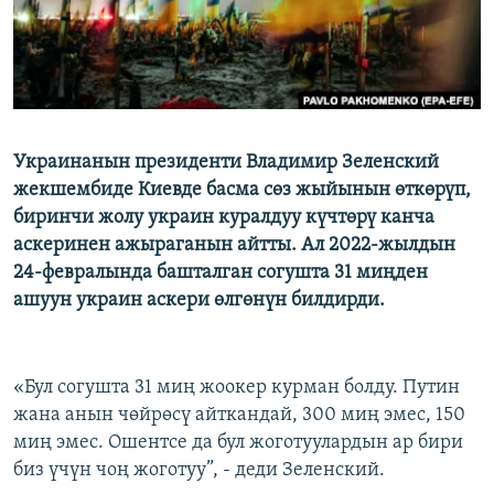
Украинанын президенти Владимир Зеленский
жекшембиде Киевде басма сөз жыйынын өткөрүп,
биринчи жолу украин куралдуу күчтөрү канча
аскеринен ажыраганын айтты. Ал 2022-жылдын
24-февралында башталган согушта 31 миңден
ашуун украин аскери өлгөнүн билдирди.
«Бул согушта 31 миң жоокер курман болду. Путин
жана анын чөйрөсү айткандай, 300 миң эмес, 150
миң эмес. Ошентсе да бул жоготуулардын ар бири
биз үчүн чоң жоготуу”, - деди Зеленский.