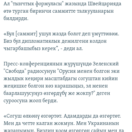
Ал "тынчтык формуласы" жазында Швейцарияда
өтө турган биринчи саммитте талкууланарын
билдирди.
«Бул [саммит] ушул жазда болот деп үмүттөнөм.
Биз бул дипломатиялык демилгени колдон
чыгарбашыбыз керек”, - деди ал.
Пресс-конференциянын жүрүшүндө Зеленский
"Свобода" радиосунун "Орусия менен болгон эки
жылдык кеңири масштабдагы согуштан кийин
жеңишке болгон көз карашыңыз, эл менен
баарлашуусуңуз өзгөрдүбү же жокпу?" деген
суроосуна жооп берди.
«Согуш өлкөнү өзгөртөт. Адамдарды да өзгөртөт.
Мен да четте калган жокмун. Мен Украинанын
жаранымын. Биздин коом өзгөргөн сайын мен да