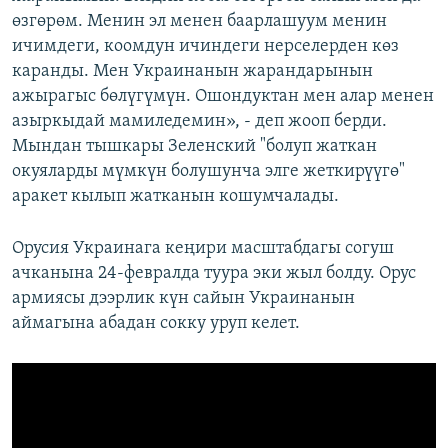
өзгөрөм. Менин эл менен баарлашуум менин
ичимдеги, коомдун ичиндеги нерселерден көз
каранды. Мен Украинанын жарандарынын
ажырагыс бөлүгүмүн. Ошондуктан мен алар менен
азыркыдай мамиледемин», - деп жооп берди.
Мындан тышкары Зеленский "болуп жаткан
окуяларды мүмкүн болушунча элге жеткирүүгө"
аракет кылып жатканын кошумчалады.
Орусия Украинага кеңири масштабдагы согуш
ачканына 24-февралда туура эки жыл болду. Орус
армиясы дээрлик күн сайын Украинанын
аймагына абадан сокку уруп келет.