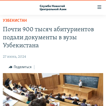
Ссылки
доступа
Вернуться
УЗБЕКИСТАН
к
О ПРОЕКТЕ
Почти 900 тысяч абитуриентов
основному
ПОДПИСКА
содержанию
подали документы в вузы
КОНТАКТЫ
Вернутся
Узбекистана
к
RFE/RL ДИРЕКТ
главной
27 июнь, 2024
НАСТОЯЩЕЕ ВРЕМЯ
навигации
Вернутся
Поделиться
МИГРАНТ МЕДИА
к
поиску