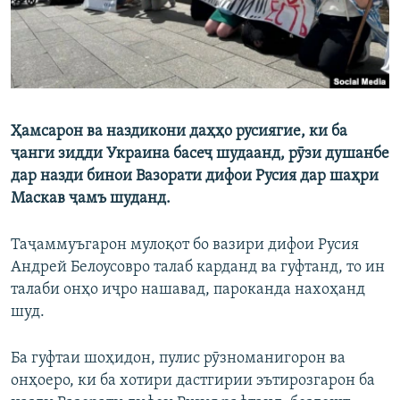
Ҳамсарон ва наздикони даҳҳо русиягие, ки ба
ҷанги зидди Украина басеҷ шудаанд, рӯзи душанбе
дар назди бинои Вазорати дифои Русия дар шаҳри
Маскав ҷамъ шуданд.
Таҷаммуъгарон мулоқот бо вазири дифои Русия
Андрей Белоусовро талаб карданд ва гуфтанд, то ин
талаби онҳо иҷро нашавад, пароканда нахоҳанд
шуд.
Ба гуфтаи шоҳидон, пулис рӯзноманигорон ва
онҳоеро, ки ба хотири дастгирии эътирозгарон ба