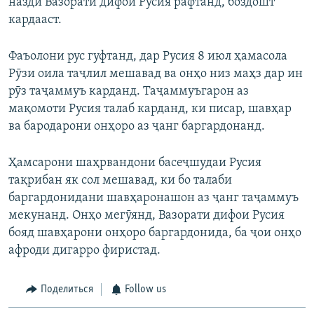
назди Вазорати дифои Русия рафтанд, боздошт
кардааст.
Фаъолони рус гуфтанд, дар Русия 8 июл ҳамасола
Рӯзи оила таҷлил мешавад ва онҳо низ маҳз дар ин
рӯз таҷаммуъ карданд. Таҷаммуъгарон аз
мақомоти Русия талаб карданд, ки писар, шавҳар
ва бародарони онҳоро аз ҷанг баргардонанд.
Ҳамсарони шаҳрвандони басеҷшудаи Русия
тақрибан як сол мешавад, ки бо талаби
баргардонидани шавҳаронашон аз ҷанг таҷаммуъ
мекунанд. Онҳо мегӯянд, Вазорати дифои Русия
бояд шавҳарони онҳоро баргардонида, ба ҷои онҳо
афроди дигарро фиристад.
Поделиться
Follow us