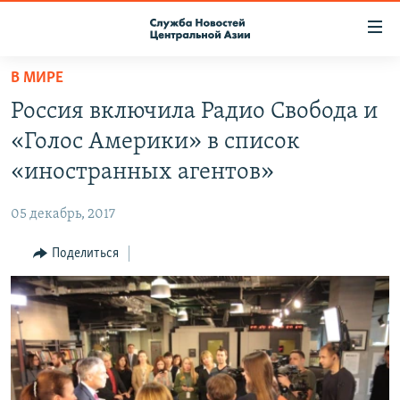
Ссылки
доступа
Вернуться
В МИРЕ
к
О ПРОЕКТЕ
Россия включила Радио Свобода и
основному
ПОДПИСКА
содержанию
«Голос Америки» в список
КОНТАКТЫ
Вернутся
«иностранных агентов»
к
RFE/RL ДИРЕКТ
главной
05 декабрь, 2017
НАСТОЯЩЕЕ ВРЕМЯ
навигации
Вернутся
Поделиться
МИГРАНТ МЕДИА
к
поиску