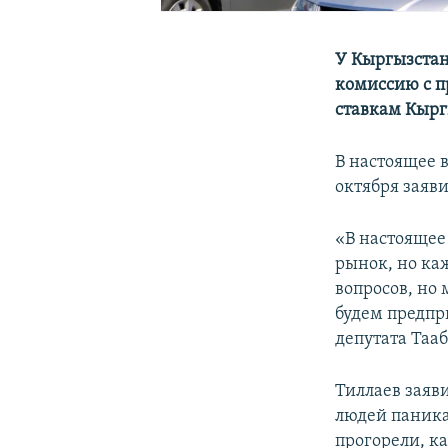
У Кыргызстан
комиссию с п
ставкам Кырг
В настоящее 
октября заяв
«В настоящее
рынок, но ка
вопросов, но
будем предпр
депутата Таа
Тиллаев заяв
людей паника»
прогорели, ка