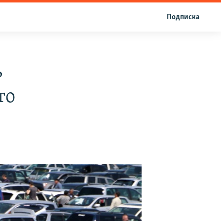
Подписка
ь
то