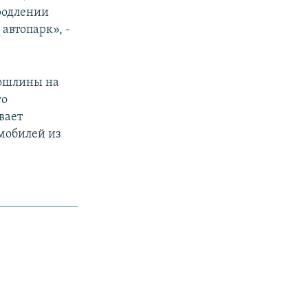
родлении
 автопарк», -
пошлины на
го
вает
мобилей из