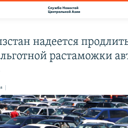
зстан надеется продлит
 льготной растаможки ав
9
ся