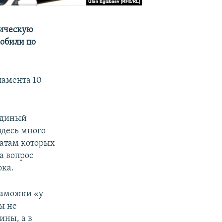
мическую
обили по
ламента 10
 единый
здесь много
татам которых
а вопрос
ока.
таможки «у
бы не
ины, а в