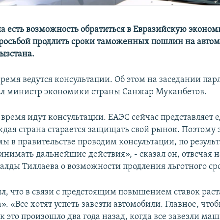
а есть возможность обратиться в Евразийскую эконо
росьбой продлить сроки таможенных пошлин на автом
ызстана.
время ведутся консультации. Об этом на заседании пар
ил министр экономики страны Санжар Муканбетов.
 время идут консультации. ЕАЭС сейчас представляет
ждая страна старается защищать свой рынок. Поэтому 
 мы в правительстве проводим консультации, по резуль
инимать дальнейшие действия», - сказал он, отвечая н
балды Тиллаева о возможности продления льготного ср
ил, что в связи с предстоящим повышением ставок рас
. «Все хотят успеть завезти автомобили. Главное, что
к это произошло два года назад, когда все завезли маш