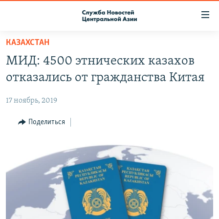
Ссылки
доступа
Вернуться
КАЗАХСТАН
к
О ПРОЕКТЕ
МИД: 4500 этнических казахов
основному
ПОДПИСКА
содержанию
отказались от гражданства Китая
КОНТАКТЫ
Вернутся
к
17 ноябрь, 2019
RFE/RL ДИРЕКТ
главной
НАСТОЯЩЕЕ ВРЕМЯ
Поделиться
навигации
Вернутся
МИГРАНТ МЕДИА
к
поиску