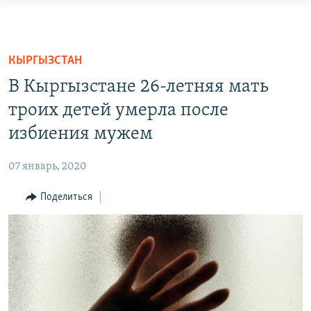
Ссылки
доступа
О ПРОЕКТЕ
Вернуться
ПОДПИСКА
КЫРГЫЗСТАН
к
КОНТАКТЫ
В Кыргызстане 26-летняя мать
основному
RFE/RL ДИРЕКТ
содержанию
троих детей умерла после
Вернутся
избиения мужем
НАСТОЯЩЕЕ ВРЕМЯ
к
МИГРАНТ МЕДИА
главной
07 январь, 2020
навигации
Вернутся
Поделиться
к
поиску