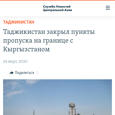
Ссылки
доступа
Вернуться
ТАДЖИКИСТАН
к
О ПРОЕКТЕ
Таджикистан закрыл пункты
основному
ПОДПИСКА
содержанию
пропуска на границе с
КОНТАКТЫ
Вернутся
Кыргызстаном
к
RFE/RL ДИРЕКТ
главной
24 март, 2020
НАСТОЯЩЕЕ ВРЕМЯ
навигации
Вернутся
Поделиться
МИГРАНТ МЕДИА
к
поиску