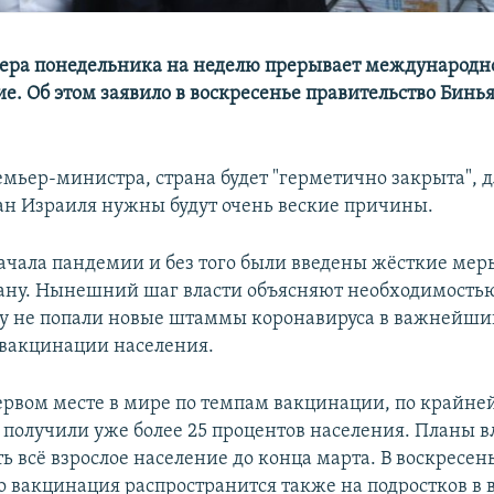
чера понедельника на неделю прерывает международн
е. Об этом заявило в воскресенье правительство Бин
емьер-министра, страна будет "герметично закрыта", д
ан Израиля нужны будут очень веские причины.
начала пандемии и без того были введены жёсткие мер
рану. Нынешний шаг власти объясняют необходимостью
ну не попали новые штаммы коронавируса в важнейш
вакцинации населения.
ервом месте в мире по темпам вакцинации, по крайне
 получили уже более 25 процентов населения. Планы вл
ь всё взрослое население до конца марта. В воскресен
о вакцинация распространится также на подростков в в