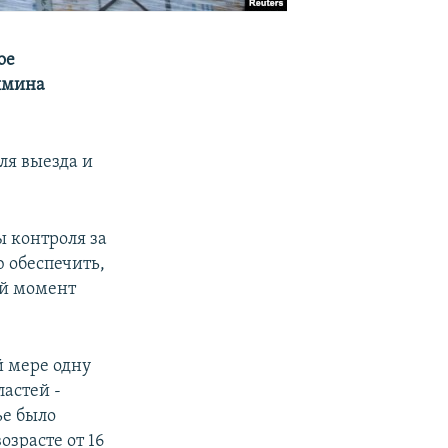
ое
ьямина
ля выезда и
ы контроля за
 обеспечить,
ий момент
й мере одну
астей -
ье было
озрасте от 16