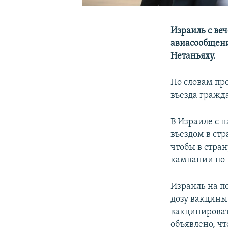
Израиль с ве
авиасообщени
Нетаньяху.
По словам пр
въезда гражд
В Израиле с 
въездом в ст
чтобы в стра
кампании по 
Израиль на п
дозу вакцины
вакцинироват
объявлено, чт