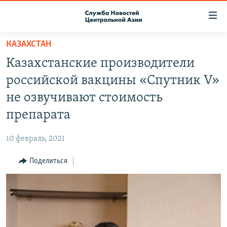
Ссылки
доступа
Вернуться
КАЗАХСТАН
к
О ПРОЕКТЕ
Казахстанские производители
основному
ПОДПИСКА
содержанию
российской вакцины «Спутник V»
КОНТАКТЫ
Вернутся
не озвучивают стоимость
к
RFE/RL ДИРЕКТ
препарата
главной
НАСТОЯЩЕЕ ВРЕМЯ
навигации
10 февраль, 2021
Вернутся
МИГРАНТ МЕДИА
к
Поделиться
поиску