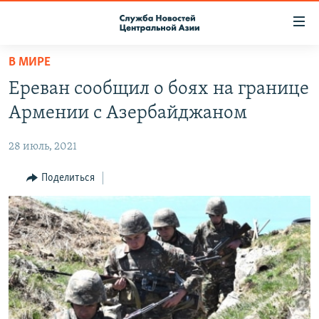
Ссылки
доступа
Вернуться
В МИРЕ
к
О ПРОЕКТЕ
Ереван сообщил о боях на границе
основному
ПОДПИСКА
содержанию
Армении с Азербайджаном
КОНТАКТЫ
Вернутся
к
28 июль, 2021
RFE/RL ДИРЕКТ
главной
НАСТОЯЩЕЕ ВРЕМЯ
Поделиться
навигации
Вернутся
МИГРАНТ МЕДИА
к
поиску