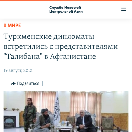
Ссылки
доступа
Вернуться
В МИРЕ
к
О ПРОЕКТЕ
Туркменские дипломаты
основному
ПОДПИСКА
содержанию
встретились с представителями
КОНТАКТЫ
Вернутся
"Талибана" в Афганистане
к
RFE/RL ДИРЕКТ
главной
19 август, 2021
НАСТОЯЩЕЕ ВРЕМЯ
навигации
Вернутся
Поделиться
МИГРАНТ МЕДИА
к
поиску